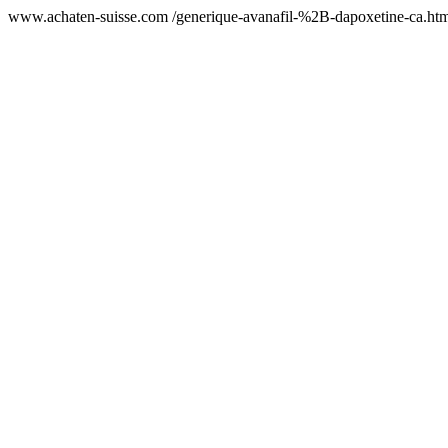
www.achaten-suisse.com /generique-avanafil-%2B-dapoxetine-ca.ht