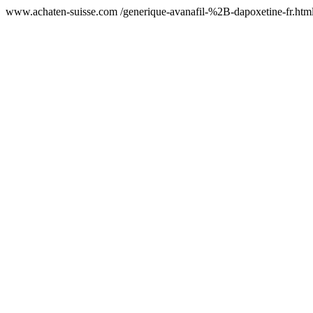
www.achaten-suisse.com /generique-avanafil-%2B-dapoxetine-fr.htm