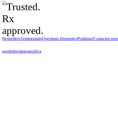
Bestsellers
|
Testimonials
|
Questions fréquentes
|
Politique
|
Contactez-nou
us
en
fr
de
es
it
pt
eu
mx
br
ca