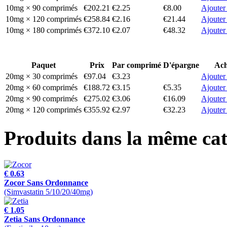
10mg × 90 comprimés
€202.21
€2.25
€8.00
Ajouter
10mg × 120 comprimés
€258.84
€2.16
€21.44
Ajouter
10mg × 180 comprimés
€372.10
€2.07
€48.32
Ajouter
Paquet
Prix
Par comprimé
D'épargne
Ach
20mg × 30 comprimés
€97.04
€3.23
Ajouter
20mg × 60 comprimés
€188.72
€3.15
€5.35
Ajouter
20mg × 90 comprimés
€275.02
€3.06
€16.09
Ajouter
20mg × 120 comprimés
€355.92
€2.97
€32.23
Ajouter
Produits dans la même cat
€ 0.63
Zocor Sans Ordonnance
(Simvastatin 5/10/20/40mg)
€ 1.05
Zetia Sans Ordonnance