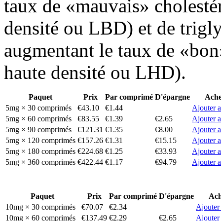
taux de «mauvais» cholestér
densité ou LBD) et de trigly
augmentant le taux de «bon»
haute densité ou LHD).
Paquet
Prix
Par comprimé
D'épargne
Ache
5mg × 30 comprimés
€43.10
€1.44
Ajouter a
5mg × 60 comprimés
€83.55
€1.39
€2.65
Ajouter a
5mg × 90 comprimés
€121.31
€1.35
€8.00
Ajouter a
5mg × 120 comprimés
€157.26
€1.31
€15.15
Ajouter a
5mg × 180 comprimés
€224.68
€1.25
€33.93
Ajouter a
5mg × 360 comprimés
€422.44
€1.17
€94.79
Ajouter a
Paquet
Prix
Par comprimé
D'épargne
Ach
10mg × 30 comprimés
€70.07
€2.34
Ajouter
10mg × 60 comprimés
€137.49
€2.29
€2.65
Ajouter