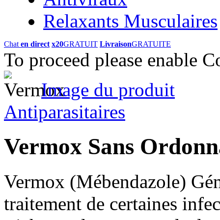
Relaxants Musculaires
Chat
en direct
x20
GRATUIT
Livraison
GRATUITE
To proceed please enable C
Image du produit
Antiparasitaires
Vermox Sans Ordon
Vermox (Mébendazole) Génér
traitement de certaines infe