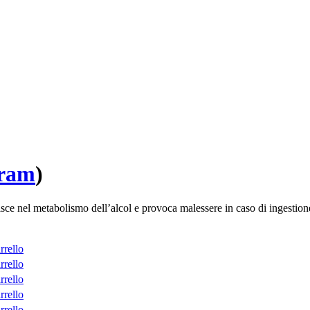
iram
)
ce nel metabolismo dell’alcol e provoca malessere in caso di ingestione 
rrello
rrello
rrello
rrello
rrello