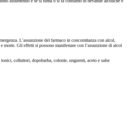
 stanno assumendo e se si fuma o si fa consumo di bevande alcoliche e
i emergenza. L’assunzione del farmaco in concomitanza con alcol,
 e morte. Gli effetti si possono manifestare con l’assunzione di alcol
tonici, colluttori, dopobarba, colonie, unguenti, aceto e salse