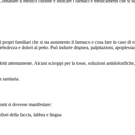
 Contattare il medico curante e indicare i farmaci e medicamenti che si
 propri familiari che si sta assumento il farmaco e cosa fare in caso d
ebolezza e dolori al petto. Può indurre dispnea, palpitazioni, apoplessia
ti attentamente. Alcuni sciroppi per la tosse, soluzioni antidolorifiche, 
 sanitaria.
tomi si dovesse manifestare:
fiori della faccia, labbra e lingua