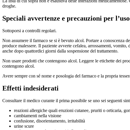
La lista di cui sopra non è esaustiva delle interazioni medicamentose.
droghe.
Speciali avvertenze e precauzioni per l’uso
Sottoporsi a controlli regolari.
Non assumere il farmaco se si è bevuto alcol. Portare a conoscenza dei
produce malessere. Il paziente avverte cefalea, arrossamenti, vomito, d
anche dopo quattordici giorni dalla sospensione del trattamento.
Non usare prodotti che contengono alcol. Leggere le etichette dei prodot
contengono alcol.
Avere sempre con sé nome e posologia del farmaco e la propria tessera
Effetti indesiderati
Consultare il medico curante il prima possibile se uno sei seguenti sin
reazioni allergiche quali eruzioni cutanee, pruriti o orticaria, gon
cambiamenti nella visione
confusione, disorientamento, irritabilità
urine scure