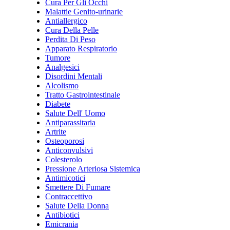
Cura Per Gli Occhi
Malattie Genito-urinarie
Antiallergico
Cura Della Pelle
Perdita Di Peso
Apparato Respiratorio
Tumore
Analgesici
Disordini Mentali
Alcolismo
Tratto Gastrointestinale
Diabete
Salute Dell' Uomo
Antiparassitaria
Artrite
Osteoporosi
Anticonvulsivi
Colesterolo
Pressione Arteriosa Sistemica
Antimicotici
Smettere Di Fumare
Contraccettivo
Salute Della Donna
Antibiotici
Emicrania