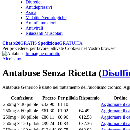
Diuretici
Antidepressivi
Asma
Malattie Neurologiche
Antinfiammatori
Antivirali
Rilassanti Muscolari
Chat
x20
GRATIS
Spedizione
GRATUITA
Per procedere, per favore, attivate Cookies nel Vostro browser.
Immagine prodotto
Alcolismo
Antabuse Senza Ricetta
(
Disulf
Antabuse Generico è usato nel trattamento dell’alcolismo cronico. Agis
Confezione
Prezzo
Per pillola
Risparmio
Ordine
250mg × 30 pillole
€32.90
€1.10
Aggiornare il ca
250mg × 60 pillole
€61.30
€1.02
€4.49
Aggiornare il ca
250mg × 90 pillole
€86.11
€0.96
€12.58
Aggiornare il ca
250mg × 120 pillole
€99.24
€0.83
€32.36
Aggiornare il ca
250mg × 180 pillole
€134.48
€0.75
€62.92
Aggiornare il ca