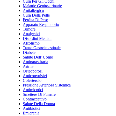
Cura Per Gli Occhi
Malattie Genito-urinarie
Antiallergico
Cura Della Pelle
Perdita Di Peso
Apparato Respiratorio
Tumore
Analgesici
Disordini Mentali
Alcolismo
Tratto Gastrointestinale
Diabete
Salute Dell' Uomo
Antiparassitaria
Artrite
Osteoporosi
Anticonvulsivi
Colesterolo
Pressione Arteriosa Sistemica
Antimicotici
Smettere Di Fumare
Contraccettivo
Salute Della Donna
Antibiotici
Emicrania