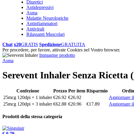
Diuretici
Antidepressivi
Asma
Malattie Neurologiche
Antinfiammatori
Antivirali
Rilassanti Muscolari
Chat
x20
GRATIS
Spedizione
GRATUITA
Per procedere, per favore, attivate Cookies nel Vostro browser.
Immagine prodotto
Asma
Serevent Inhaler Senza Ricetta
(
Confezione
Prezzo
Per item
Risparmio
Ordin
25mcg 120dpi × 1 inhaler
€26.92
€26.92
Aggiornare il
25mcg 120dpi × 3 inhaler
€62.88
€20.96
€17.89
Aggiornare il
Prodotti della stessa categoria
€ 0.79