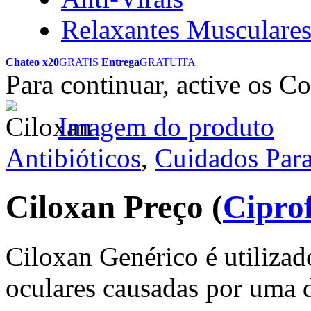
Relaxantes Musculare
Chateo
x20
GRATIS
Entrega
GRATUITA
Para continuar, active os C
Imagem do produto
Antibióticos
,
Cuidados Par
Ciloxan Preço
(
Cipro
Ciloxan Genérico é utilizad
oculares causadas por uma d