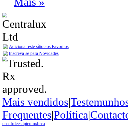
Mais »
Adicionar este sítio aos Favoritos
Inscreva-se para Novidades
Mais vendidos
|
Testemunho
Frequentes
|
Política
|
Contact
us
en
fr
de
es
it
pt
eu
mx
br
ca