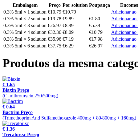
Embalagem
Preço
Por solution
Poupança
Encome
0.3% 5ml × 1 solution
€10.79
€10.79
Adicionar ao 
0.3% 5ml × 2 solution
€19.78
€9.89
€1.80
Adicionar ao 
0.3% 5ml × 3 solution
€26.97
€8.99
€5.39
Adicionar ao 
0.3% 5ml × 4 solution
€32.36
€8.09
€10.79
Adicionar ao 
0.3% 5ml × 5 solution
€35.96
€7.19
€17.98
Adicionar ao 
0.3% 5ml × 6 solution
€37.75
€6.29
€26.97
Adicionar ao 
Produtos da mesma catego
€ 1.65
Biaxin Preço
(Clarithromycin 250/500mg)
€ 0.64
Bactrim Preço
(Trimethoprim And Sulfamethoxazole 400mg + 80/800mg + 160mg)
€ 1.36
Trecator-sc Preço