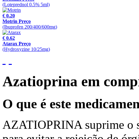
(Loteprednol 0.5% 5ml)
€ 0.20
Motrin Preço
(Ibuprofen 200/400/600mg)
€ 0.62
Atarax Preço
(Hydroxyzine 10/25mg)
Azatioprina em comp
O que é este medicame
AZATIOPRINA suprime o sis
para evitar a rejeição de ó