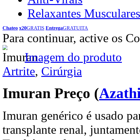
Relaxantes Musculare
Chateo
x20
GRATIS
Entrega
GRATUITA
Para continuar, active os C
Imagem do produto
Artrite
,
Cirúrgia
Imuran Preço
(
Azath
Imuran genérico é usado par
transplante renal, juntame