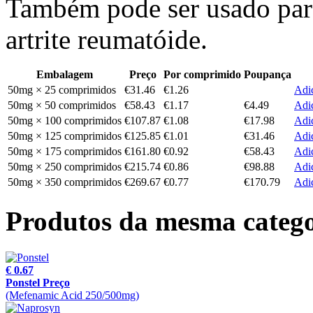
Também pode ser usado para 
artrite reumatóide.
Embalagem
Preço
Por comprimido
Poupança
50mg × 25 comprimidos
€31.46
€1.26
Adic
50mg × 50 comprimidos
€58.43
€1.17
€4.49
Adic
50mg × 100 comprimidos
€107.87
€1.08
€17.98
Adic
50mg × 125 comprimidos
€125.85
€1.01
€31.46
Adic
50mg × 175 comprimidos
€161.80
€0.92
€58.43
Adic
50mg × 250 comprimidos
€215.74
€0.86
€98.88
Adic
50mg × 350 comprimidos
€269.67
€0.77
€170.79
Adic
Produtos da mesma catego
€ 0.67
Ponstel Preço
(Mefenamic Acid 250/500mg)