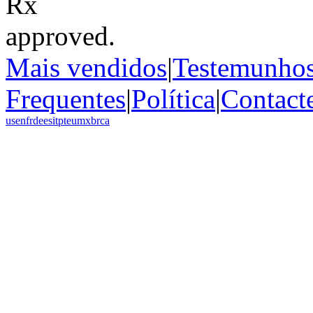
Mais vendidos
|
Testemunho
Frequentes
|
Política
|
Contact
us
en
fr
de
es
it
pt
eu
mx
br
ca