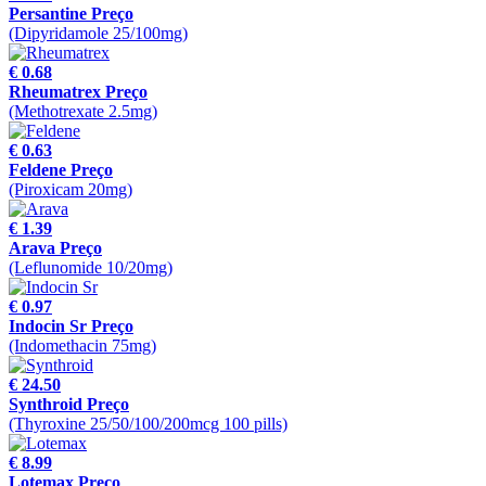
Persantine Preço
(Dipyridamole 25/100mg)
€ 0.68
Rheumatrex Preço
(Methotrexate 2.5mg)
€ 0.63
Feldene Preço
(Piroxicam 20mg)
€ 1.39
Arava Preço
(Leflunomide 10/20mg)
€ 0.97
Indocin Sr Preço
(Indomethacin 75mg)
€ 24.50
Synthroid Preço
(Thyroxine 25/50/100/200mcg 100 pills)
€ 8.99
Lotemax Preço