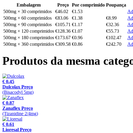
Embalagem
Preço
Por comprimido
Poupança
500mg × 30 comprimidos
€46.02
€1.53
Ad
500mg × 60 comprimidos
€83.06
€1.38
€8.99
Ad
500mg × 90 comprimidos
€105.71
€1.17
€32.36
Ad
500mg × 120 comprimidos
€128.36
€1.07
€55.73
Ad
500mg × 180 comprimidos
€173.67
€0.96
€102.47
Ad
500mg × 360 comprimidos
€309.58
€0.86
€242.70
Ad
Produtos da mesma catego
€ 0.45
Dulcolax Preço
(Bisacodyl 5mg)
€ 0.87
Zanaflex Preço
(Tizanidine 2/4mg)
€ 0.61
Lioresal Preço