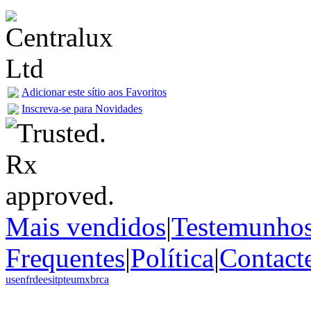
Adicionar este sítio aos Favoritos
Inscreva-se para Novidades
Mais vendidos
|
Testemunho
Frequentes
|
Política
|
Contact
us
en
fr
de
es
it
pt
eu
mx
br
ca