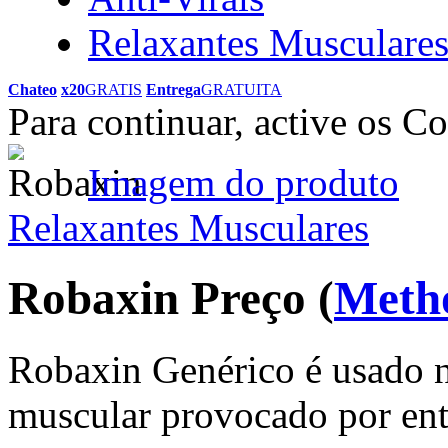
Relaxantes Musculare
Chateo
x20
GRATIS
Entrega
GRATUITA
Para continuar, active os C
Imagem do produto
Relaxantes Musculares
Robaxin Preço
(
Meth
Robaxin Genérico é usado n
muscular provocado por ent