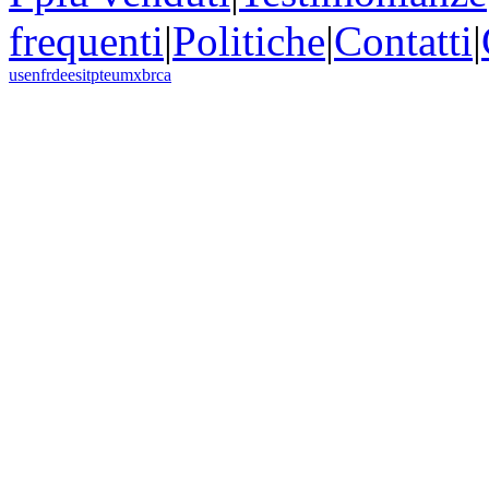
frequenti
|
Politiche
|
Contatti
|
us
en
fr
de
es
it
pt
eu
mx
br
ca