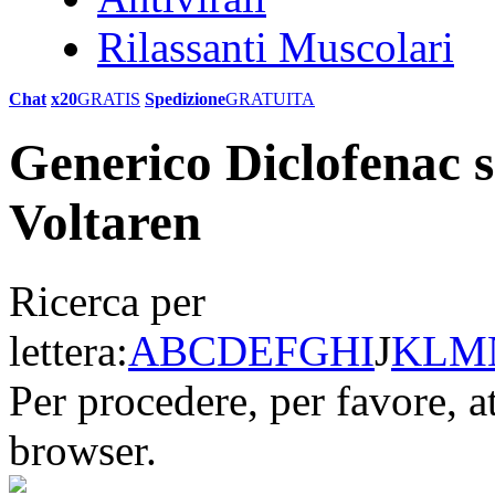
Rilassanti Muscolari
Chat
x20
GRATIS
Spedizione
GRATUITA
Generico Diclofenac 
Voltaren
Ricerca per
lettera:
A
B
C
D
E
F
G
H
I
J
K
L
M
Per procedere, per favore, a
browser.