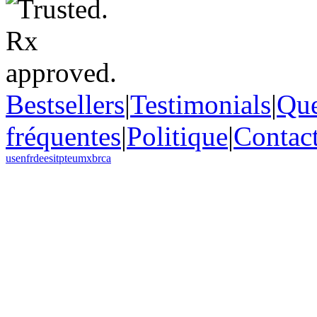
Bestsellers
|
Testimonials
|
Que
fréquentes
|
Politique
|
Contac
us
en
fr
de
es
it
pt
eu
mx
br
ca