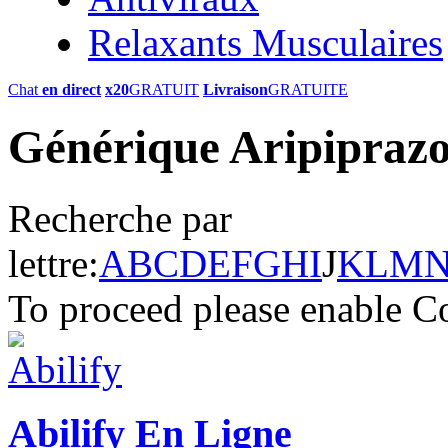
Relaxants Musculaires
Chat
en direct
x20
GRATUIT
Livraison
GRATUITE
Générique Aripiprazol
Recherche par
lettre:
A
B
C
D
E
F
G
H
I
J
K
L
M
To proceed please enable C
Abilify En Ligne