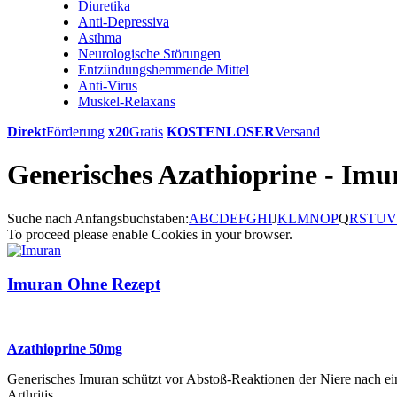
Diuretika
Anti-Depressiva
Asthma
Neurologische Störungen
Entzündungshemmende Mittel
Anti-Virus
Muskel-Relaxans
Direkt
Förderung
x20
Gratis
KOSTENLOSER
Versand
Generisches Azathioprine - Imu
Suche nach Anfangsbuchstaben:
A
B
C
D
E
F
G
H
I
J
K
L
M
N
O
P
Q
R
S
T
U
V
To proceed please enable Cookies in your browser.
Imuran Ohne Rezept
Azathioprine 50mg
Generisches Imuran schützt vor Abstoß-Reaktionen der Niere nach 
Arthritis.