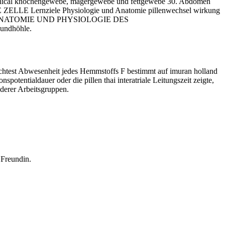
 xenical knochengewebe, magergewebe und fettgewebe 30. Abdomen
E Lernziele Physiologie und Anatomie pillenwechsel wirkung
T ANATOMIE UND PHYSIOLOGIE DES
undhöhle.
schtest Abwesenheit jedes Hemmstoffs F bestimmt auf imuran holland
tentialdauer oder die pillen thai interatriale Leitungszeit zeigte,
derer Arbeitsgruppen.
 Freundin.