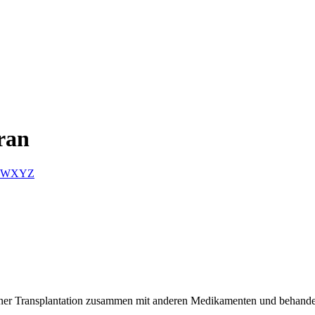
ran
W
X
Y
Z
einer Transplantation zusammen mit anderen Medikamenten und behand