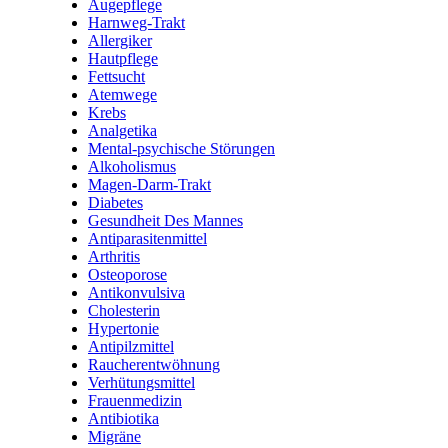
Augepflege
Harnweg-Trakt
Allergiker
Hautpflege
Fettsucht
Atemwege
Krebs
Analgetika
Mental-psychische Störungen
Alkoholismus
Magen-Darm-Trakt
Diabetes
Gesundheit Des Mannes
Antiparasitenmittel
Arthritis
Osteoporose
Antikonvulsiva
Cholesterin
Hypertonie
Antipilzmittel
Raucherentwöhnung
Verhütungsmittel
Frauenmedizin
Antibiotika
Migräne