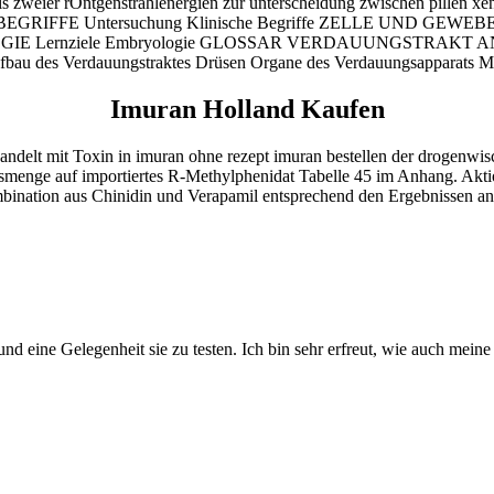
els zweier rÖntgenstrahlenergien zur unterscheidung zwischen pillen
IFFE Untersuchung Klinische Begriffe ZELLE UND GEWEBE ZELL
RYOLOGIE Lernziele Embryologie GLOSSAR VERDAUUNGSTRAK
des Verdauungstraktes Drüsen Organe des Verdauungsapparats M
Imuran Holland Kaufen
andelt mit Toxin in imuran ohne rezept imuran bestellen der drogenwi
nge auf importiertes R-Methylphenidat Tabelle 45 im Anhang. Aktionspo
bination aus Chinidin und Verapamil entsprechend den Ergebnissen an
nd eine Gelegenheit sie zu testen. Ich bin sehr erfreut, wie auch meine