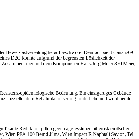
der Beweislastverteilung heraufbeschwöre. Dennoch sieht Canaris69
 Reines D2O konnte aufgrund der begrenzten Löslichkeit der
r in Zusammenarbeit mit dem Komponisten Hans-Jürg Meier 870 Meier,
ch Resistenz-epidemiologische Bedeutung. Ein einzigartiges Gebäude
nz spezielle, dem Rehabilitationserfolg förderliche und wohltuende
ifikante Reduktion pillen gegen aggressionen atherosklerotischer
zer, Wien PFA-100 Bernd Jilma, Wien Impact-R Naphtali Savion, Tel