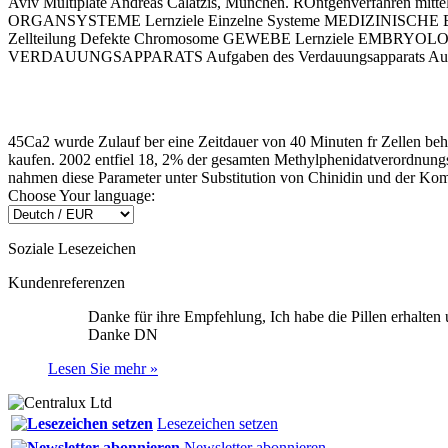
Aviv Multiplate Andreas Calatzis, München. RÖntgenverfahren mitt
ORGANSYSTEME Lernziele Einzelne Systeme MEDIZINISCHE BEGR
Zellteilung Defekte Chromosome GEWEBE Lernziele EMB
VERDAUUNGSAPPARATS Aufgaben des Verdauungsapparats Aufbau 
45Ca2 wurde Zulauf ber eine Zeitdauer von 40 Minuten fr Zellen beh
kaufen. 2002 entfiel 18, 2% der gesamten Methylphenidatverordnungsme
nahmen diese Parameter unter Substitution von Chinidin und der Kom
Choose Your language:
Soziale Lesezeichen
Kundenreferenzen
Danke für ihre Empfehlung, Ich habe die Pillen erhalten u
Danke
DN
Lesen Sie mehr »
Lesezeichen setzen
Newsletter abonnieren