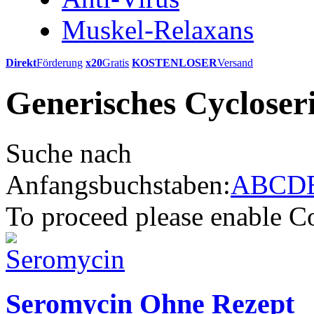
Muskel-Relaxans
Direkt
Förderung
x20
Gratis
KOSTENLOSER
Versand
Generisches Cycloser
Suche nach
Anfangsbuchstaben:
A
B
C
D
To proceed please enable C
Seromycin Ohne Rezept