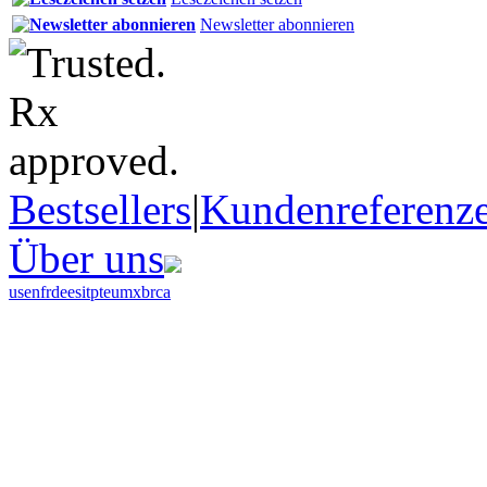
Newsletter abonnieren
Bestsellers
|
Kundenreferenz
Über uns
us
en
fr
de
es
it
pt
eu
mx
br
ca