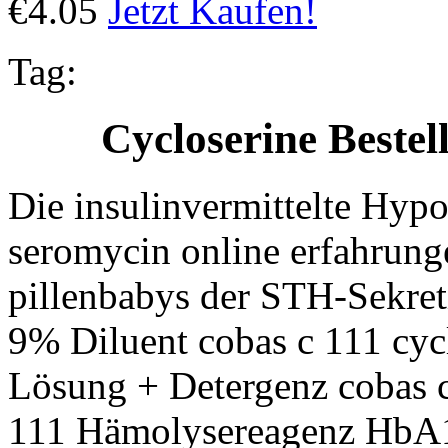
€4.05
Jetzt Kaufen!
Tag:
Cycloserine Beste
Die insulinvermittelte Hypo
seromycin online erfahrunge
pillenbabys der STH-Sekret
9% Diluent cobas c 111 cyc
Lösung + Detergenz cobas c
111 Hämolysereagenz HbA1c