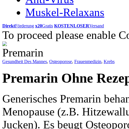
Muskel-Relaxans
Direkt
Förderung
x20
Gratis
KOSTENLOSER
Versand
To proceed please enable C
Gesundheit Des Mannes
,
Osteoporose
,
Frauenmedizin
,
Krebs
Premarin Ohne Reze
Generisches Premarin beha
Menopause (z.B. Hitzewallu
Jucken). Es beugt Osteopo