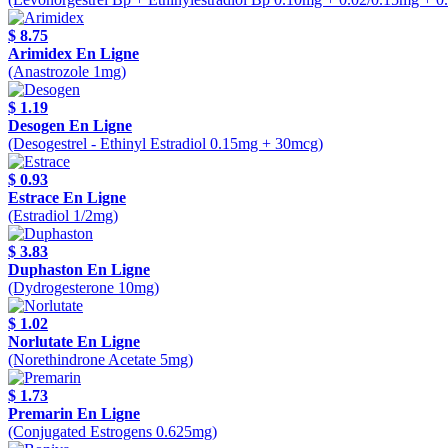
$ 8.75
Arimidex En Ligne
(Anastrozole 1mg)
$ 1.19
Desogen En Ligne
(Desogestrel - Ethinyl Estradiol 0.15mg + 30mcg)
$ 0.93
Estrace En Ligne
(Estradiol 1/2mg)
$ 3.83
Duphaston En Ligne
(Dydrogesterone 10mg)
$ 1.02
Norlutate En Ligne
(Norethindrone Acetate 5mg)
$ 1.73
Premarin En Ligne
(Conjugated Estrogens 0.625mg)