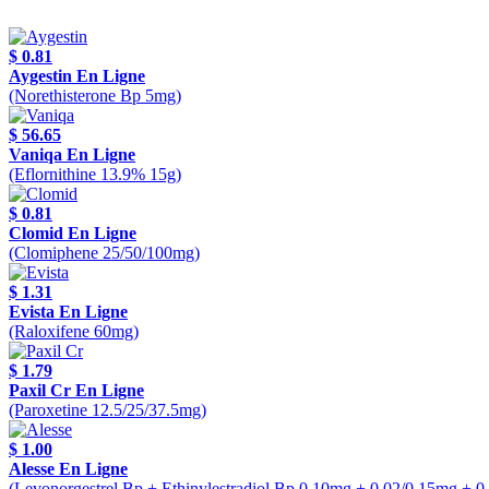
$ 0.81
Aygestin En Ligne
(Norethisterone Bp 5mg)
$ 56.65
Vaniqa En Ligne
(Eflornithine 13.9% 15g)
$ 0.81
Clomid En Ligne
(Clomiphene 25/50/100mg)
$ 1.31
Evista En Ligne
(Raloxifene 60mg)
$ 1.79
Paxil Cr En Ligne
(Paroxetine 12.5/25/37.5mg)
$ 1.00
Alesse En Ligne
(Levonorgestrel Bp + Ethinylestradiol Bp 0.10mg + 0.02/0.15mg + 