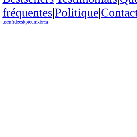
fréquentes
|
Politique
|
Contac
us
en
fr
de
es
it
pt
eu
mx
br
ca