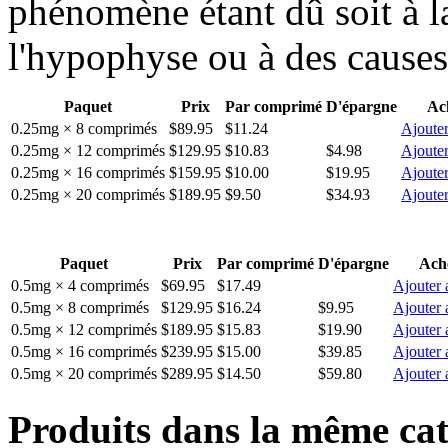
phénomène étant dû soit à l
l'hypophyse ou à des cause
Paquet
Prix
Par comprimé
D'épargne
Ac
0.25mg × 8 comprimés
$89.95
$11.24
Ajouter
0.25mg × 12 comprimés
$129.95
$10.83
$4.98
Ajouter
0.25mg × 16 comprimés
$159.95
$10.00
$19.95
Ajouter
0.25mg × 20 comprimés
$189.95
$9.50
$34.93
Ajouter
Paquet
Prix
Par comprimé
D'épargne
Ache
0.5mg × 4 comprimés
$69.95
$17.49
Ajouter 
0.5mg × 8 comprimés
$129.95
$16.24
$9.95
Ajouter 
0.5mg × 12 comprimés
$189.95
$15.83
$19.90
Ajouter 
0.5mg × 16 comprimés
$239.95
$15.00
$39.85
Ajouter 
0.5mg × 20 comprimés
$289.95
$14.50
$59.80
Ajouter 
Produits dans la même cat