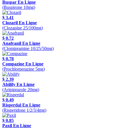
Buspar En Ligne
(Buspirone 10mg)
$ 3.41
Clozaril En Ligne
(Clozapine 25/100mg)
$ 0.72
Anafranil En Ligne
(Clomipramine 10/25/50mg)
$ 0.78
Compazine En Ligne
(Prochlorperazine 5mg)
$ 2.39
Abilify En Ligne
(Aripiprazole 20mg)
$ 0.49
Risperdal En Ligne
(Risperidone 1/2/3/4mg)
$ 0.85
Paxil En Ligne