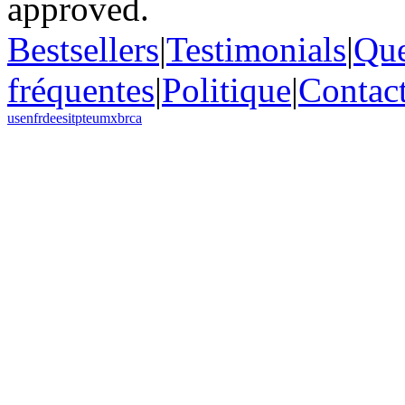
Bestsellers
|
Testimonials
|
Que
fréquentes
|
Politique
|
Contac
us
en
fr
de
es
it
pt
eu
mx
br
ca