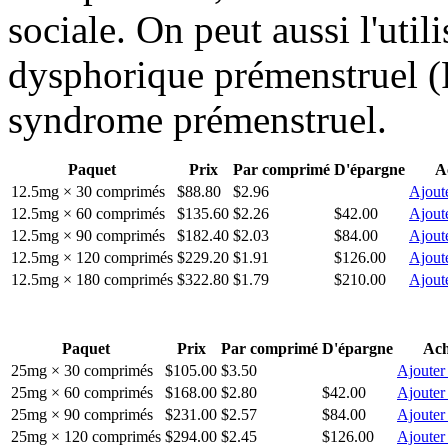
sociale. On peut aussi l'utili
dysphorique prémenstruel 
syndrome prémenstruel.
Paquet
Prix
Par comprimé
D'épargne
A
12.5mg × 30 comprimés
$88.80
$2.96
Ajoute
12.5mg × 60 comprimés
$135.60
$2.26
$42.00
Ajoute
12.5mg × 90 comprimés
$182.40
$2.03
$84.00
Ajoute
12.5mg × 120 comprimés
$229.20
$1.91
$126.00
Ajoute
12.5mg × 180 comprimés
$322.80
$1.79
$210.00
Ajoute
Paquet
Prix
Par comprimé
D'épargne
Ach
25mg × 30 comprimés
$105.00
$3.50
Ajouter
25mg × 60 comprimés
$168.00
$2.80
$42.00
Ajouter
25mg × 90 comprimés
$231.00
$2.57
$84.00
Ajouter
25mg × 120 comprimés
$294.00
$2.45
$126.00
Ajouter