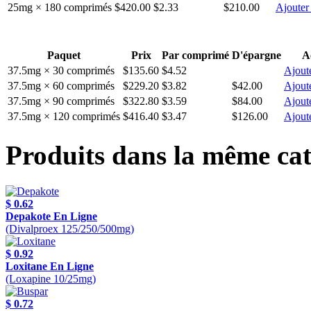
25mg × 180 comprimés
$420.00
$2.33
$210.00
Ajouter
Paquet
Prix
Par comprimé
D'épargne
A
37.5mg × 30 comprimés
$135.60
$4.52
Ajoute
37.5mg × 60 comprimés
$229.20
$3.82
$42.00
Ajoute
37.5mg × 90 comprimés
$322.80
$3.59
$84.00
Ajoute
37.5mg × 120 comprimés
$416.40
$3.47
$126.00
Ajoute
Produits dans la même cat
$ 0.62
Depakote En Ligne
(Divalproex 125/250/500mg)
$ 0.92
Loxitane En Ligne
(Loxapine 10/25mg)
$ 0.72