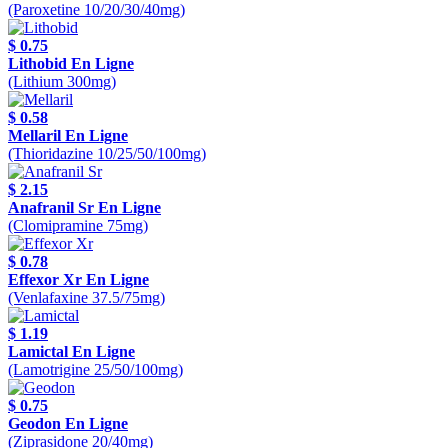
(Paroxetine 10/20/30/40mg)
$ 0.75
Lithobid En Ligne
(Lithium 300mg)
$ 0.58
Mellaril En Ligne
(Thioridazine 10/25/50/100mg)
$ 2.15
Anafranil Sr En Ligne
(Clomipramine 75mg)
$ 0.78
Effexor Xr En Ligne
(Venlafaxine 37.5/75mg)
$ 1.19
Lamictal En Ligne
(Lamotrigine 25/50/100mg)
$ 0.75
Geodon En Ligne
(Ziprasidone 20/40mg)