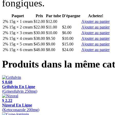
fongiques.
Paquet
Prix
Par tube
D'épargne
Achetez!
2% 15g × 1 cream
$12.00
$12.00
Ajouter au panier
2% 15g × 2 cream
$22.00
$11.00
$2.00
Ajouter au panier
2% 15g × 3 cream
$30.00
$10.00
$6.00
Ajouter au panier
2% 15g × 4 cream
$38.00
$9.50
$10.00
Ajouter au panier
2% 15g × 5 cream
$45.00
$9.00
$15.00
Ajouter au panier
2% 15g × 6 cream
$48.00
$8.00
$24.00
Ajouter au panier
Produits dans la même cat
$ 0.68
Grifulvin En Ligne
(Griseofulvin 250mg)
$ 2.22
Nizoral En Ligne
(Ketoconazole 200mg)