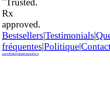
Bestsellers
|
Testimonials
|
Que
fréquentes
|
Politique
|
Contac
us
en
fr
de
es
it
pt
eu
mx
br
ca