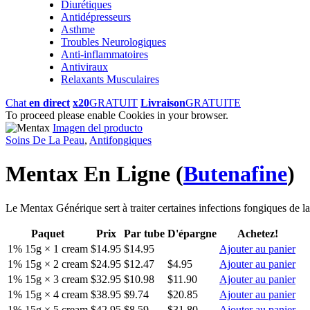
Diurétiques
Antidépresseurs
Asthme
Troubles Neurologiques
Anti-inflammatoires
Antiviraux
Relaxants Musculaires
Chat
en direct
x20
GRATUIT
Livraison
GRATUITE
To proceed please enable Cookies in your browser.
Imagen del producto
Soins De La Peau
,
Antifongiques
Mentax En Ligne
(
Butenafine
)
Le Mentax Générique sert à traiter certaines infections fongiques de l
Paquet
Prix
Par tube
D'épargne
Achetez!
1% 15g × 1 cream
$14.95
$14.95
Ajouter au panier
1% 15g × 2 cream
$24.95
$12.47
$4.95
Ajouter au panier
1% 15g × 3 cream
$32.95
$10.98
$11.90
Ajouter au panier
1% 15g × 4 cream
$38.95
$9.74
$20.85
Ajouter au panier
1% 15g × 5 cream
$42.95
$8.59
$31.80
Ajouter au panier