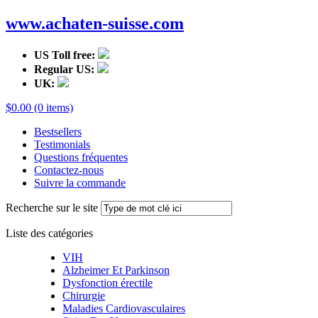
www.achaten-suisse.com
US Toll free:
Regular US:
UK:
$0.00 (0 items)
Bestsellers
Testimonials
Questions fréquentes
Contactez-nous
Suivre la commande
Recherche sur le site
Liste des catégories
VIH
Alzheimer Et Parkinson
Dysfonction érectile
Chirurgie
Maladies Cardiovasculaires