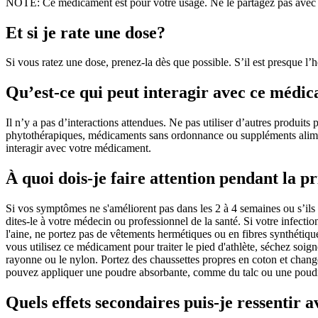
NOTE: Ce médicament est pour votre usage. Ne le partagez pas avec 
Et si je rate une dose?
Si vous ratez une dose, prenez-la dès que possible. S’il est presque l
Qu’est-ce qui peut interagir avec ce médi
Il n’y a pas d’interactions attendues. Ne pas utiliser d’autres produi
phytothérapiques, médicaments sans ordonnance ou suppléments alimenta
interagir avec votre médicament.
À quoi dois-je faire attention pendant la 
Si vos symptômes ne s'améliorent pas dans les 2 à 4 semaines ou s’ils 
dites-le à votre médecin ou professionnel de la santé. Si votre infec
l'aine, ne portez pas de vêtements hermétiques ou en fibres synthétiq
vous utilisez ce médicament pour traiter le pied d'athlète, séchez soig
rayonne ou le nylon. Portez des chaussettes propres en coton et chang
pouvez appliquer une poudre absorbante, comme du talc ou une poudre a
Quels effets secondaires puis-je ressentir