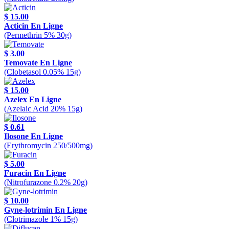
$ 15.00
Acticin En Ligne
(Permethrin 5% 30g)
$ 3.00
Temovate En Ligne
(Clobetasol 0.05% 15g)
$ 15.00
Azelex En Ligne
(Azelaic Acid 20% 15g)
$ 0.61
Ilosone En Ligne
(Erythromycin 250/500mg)
$ 5.00
Furacin En Ligne
(Nitrofurazone 0.2% 20g)
$ 10.00
Gyne-lotrimin En Ligne
(Clotrimazole 1% 15g)