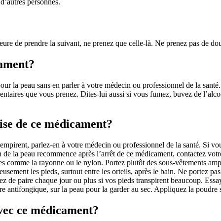
d’autres personnes.
’heure de prendre la suivant, ne prenez que celle-là. Ne prenez pas de do
cament?
ts pour la peau sans en parler à votre médecin ou professionnel de la sa
ires que vous prenez. Dites-lui aussi si vous fumez, buvez de l’alcool 
prise de ce médicament?
empirent, parlez-en à votre médecin ou professionnel de la santé. Si vo
tion de la peau recommence après l’arrêt de ce médicament, contactez vo
ues comme la rayonne ou le nylon. Portez plutôt des sous-vêtements amp
neusement les pieds, surtout entre les orteils, après le bain. Ne portez 
ez de paire chaque jour ou plus si vos pieds transpirent beaucoup. Essa
ntifongique, sur la peau pour la garder au sec. Appliquez la poudre su
 avec ce médicament?