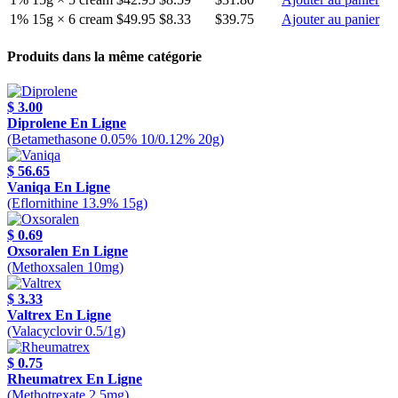
1% 15g × 6 cream
$49.95
$8.33
$39.75
Ajouter au panier
Produits dans la même catégorie
$ 3.00
Diprolene En Ligne
(Betamethasone 0.05% 10/0.12% 20g)
$ 56.65
Vaniqa En Ligne
(Eflornithine 13.9% 15g)
$ 0.69
Oxsoralen En Ligne
(Methoxsalen 10mg)
$ 3.33
Valtrex En Ligne
(Valacyclovir 0.5/1g)
$ 0.75
Rheumatrex En Ligne
(Methotrexate 2.5mg)