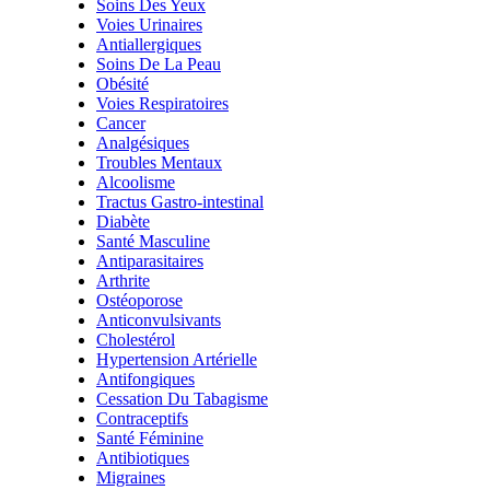
Soins Des Yeux
Voies Urinaires
Antiallergiques
Soins De La Peau
Obésité
Voies Respiratoires
Cancer
Analgésiques
Troubles Mentaux
Alcoolisme
Tractus Gastro-intestinal
Diabète
Santé Masculine
Antiparasitaires
Arthrite
Ostéoporose
Anticonvulsivants
Cholestérol
Hypertension Artérielle
Antifongiques
Cessation Du Tabagisme
Contraceptifs
Santé Féminine
Antibiotiques
Migraines