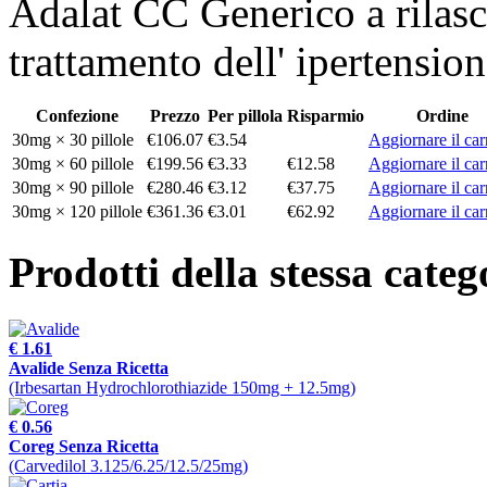
Adalat CC Generico a rilasc
trattamento dell' ipertension
Confezione
Prezzo
Per pillola
Risparmio
Ordine
30mg × 30 pillole
€106.07
€3.54
Aggiornare il car
30mg × 60 pillole
€199.56
€3.33
€12.58
Aggiornare il car
30mg × 90 pillole
€280.46
€3.12
€37.75
Aggiornare il car
30mg × 120 pillole
€361.36
€3.01
€62.92
Aggiornare il car
Prodotti della stessa categ
€ 1.61
Avalide Senza Ricetta
(Irbesartan Hydrochlorothiazide 150mg + 12.5mg)
€ 0.56
Coreg Senza Ricetta
(Carvedilol 3.125/6.25/12.5/25mg)