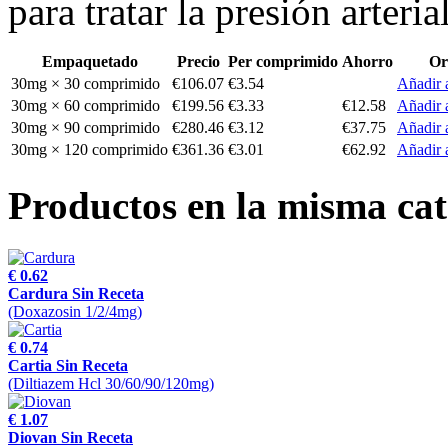
para tratar la presión arterial
Empaquetado
Precio
Per comprimido
Ahorro
Or
30mg × 30 comprimido
€106.07
€3.54
Añadir a
30mg × 60 comprimido
€199.56
€3.33
€12.58
Añadir a
30mg × 90 comprimido
€280.46
€3.12
€37.75
Añadir a
30mg × 120 comprimido
€361.36
€3.01
€62.92
Añadir a
Productos en la misma cat
€ 0.62
Cardura Sin Receta
(Doxazosin 1/2/4mg)
€ 0.74
Cartia Sin Receta
(Diltiazem Hcl 30/60/90/120mg)
€ 1.07
Diovan Sin Receta