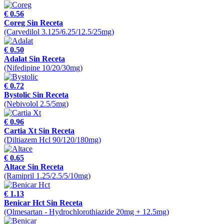
€ 0.56
Coreg Sin Receta
(Carvedilol 3.125/6.25/12.5/25mg)
€ 0.50
Adalat Sin Receta
(Nifedipine 10/20/30mg)
€ 0.72
Bystolic Sin Receta
(Nebivolol 2.5/5mg)
€ 0.96
Cartia Xt Sin Receta
(Diltiazem Hcl 90/120/180mg)
€ 0.65
Altace Sin Receta
(Ramipril 1.25/2.5/5/10mg)
€ 1.13
Benicar Hct Sin Receta
(Olmesartan - Hydrochlorothiazide 20mg + 12.5mg)