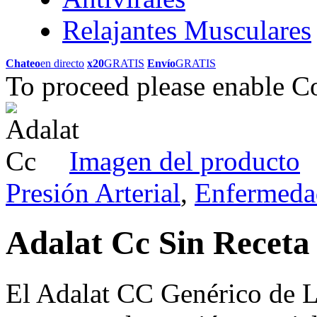
Relajantes Musculares
Chateo
en directo
x20
GRATIS
Envío
GRATIS
To proceed please enable C
Imagen del producto
Presión Arterial
,
Enfermeda
Adalat Cc Sin Recet
El Adalat CC Genérico de L