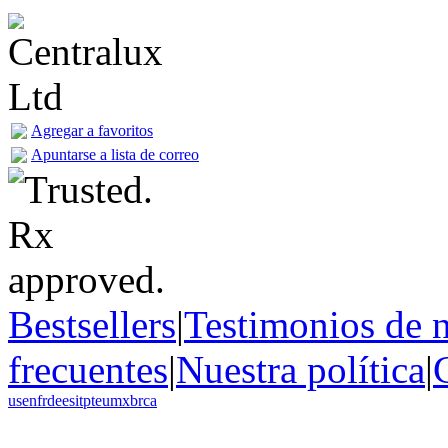
Agregar a favoritos
Apuntarse a lista de correo
Bestsellers
|
Testimonios de n
frecuentes
|
Nuestra política
|
us
en
fr
de
es
it
pt
eu
mx
br
ca