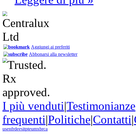
Aggiungi ai preferiti
Abbonarsi alla newsletter
I più venduti
|
Testimonianze
frequenti
|
Politiche
|
Contatti
|
us
en
fr
de
es
it
pt
eu
mx
br
ca