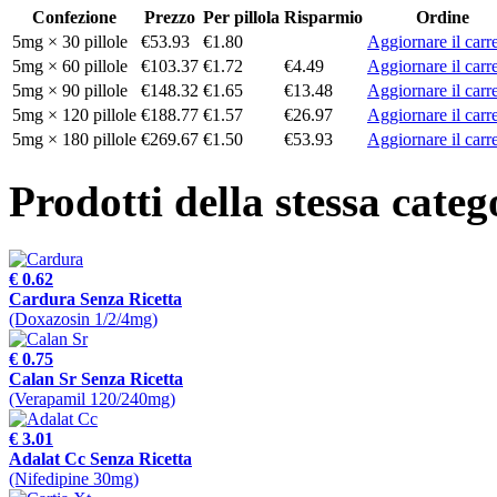
Confezione
Prezzo
Per pillola
Risparmio
Ordine
5mg × 30 pillole
€53.93
€1.80
Aggiornare il carre
5mg × 60 pillole
€103.37
€1.72
€4.49
Aggiornare il carre
5mg × 90 pillole
€148.32
€1.65
€13.48
Aggiornare il carre
5mg × 120 pillole
€188.77
€1.57
€26.97
Aggiornare il carre
5mg × 180 pillole
€269.67
€1.50
€53.93
Aggiornare il carre
Prodotti della stessa categ
€ 0.62
Cardura Senza Ricetta
(Doxazosin 1/2/4mg)
€ 0.75
Calan Sr Senza Ricetta
(Verapamil 120/240mg)
€ 3.01
Adalat Cc Senza Ricetta
(Nifedipine 30mg)