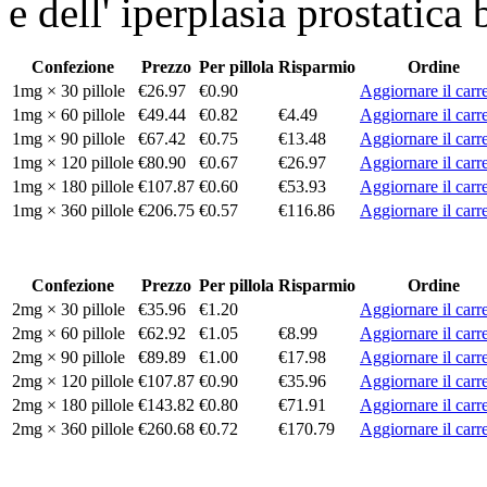
e dell' iperplasia prostatic
Confezione
Prezzo
Per pillola
Risparmio
Ordine
1mg × 30 pillole
€26.97
€0.90
Aggiornare il carre
1mg × 60 pillole
€49.44
€0.82
€4.49
Aggiornare il carre
1mg × 90 pillole
€67.42
€0.75
€13.48
Aggiornare il carre
1mg × 120 pillole
€80.90
€0.67
€26.97
Aggiornare il carre
1mg × 180 pillole
€107.87
€0.60
€53.93
Aggiornare il carre
1mg × 360 pillole
€206.75
€0.57
€116.86
Aggiornare il carre
Confezione
Prezzo
Per pillola
Risparmio
Ordine
2mg × 30 pillole
€35.96
€1.20
Aggiornare il carre
2mg × 60 pillole
€62.92
€1.05
€8.99
Aggiornare il carre
2mg × 90 pillole
€89.89
€1.00
€17.98
Aggiornare il carre
2mg × 120 pillole
€107.87
€0.90
€35.96
Aggiornare il carre
2mg × 180 pillole
€143.82
€0.80
€71.91
Aggiornare il carre
2mg × 360 pillole
€260.68
€0.72
€170.79
Aggiornare il carre