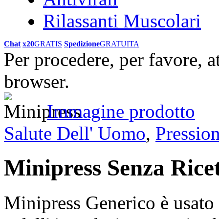
Rilassanti Muscolari
Chat
x20
GRATIS
Spedizione
GRATUITA
Per procedere, per favore, a
browser.
Immagine prodotto
Salute Dell' Uomo
,
Pression
Minipress Senza Rice
Minipress Generico è usato n