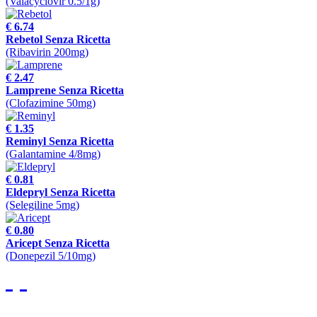
(Valacyclovir 0.5/1g)
€ 6.74
Rebetol Senza Ricetta
(Ribavirin 200mg)
€ 2.47
Lamprene Senza Ricetta
(Clofazimine 50mg)
€ 1.35
Reminyl Senza Ricetta
(Galantamine 4/8mg)
€ 0.81
Eldepryl Senza Ricetta
(Selegiline 5mg)
€ 0.80
Aricept Senza Ricetta
(Donepezil 5/10mg)