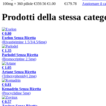
100mg × 360 pillole
€359.56
€1.00
€179.78
Aggiornare il ca
Prodotti della stessa categ
€ 0.80
Exelon Senza Ricetta
(Rivastigimine 1.5/3/4.5/6mg)
€ 1.35
Parlodel Senza Ricetta
(Bromocriptine 2.5mg)
€ 1.05
Artane Senza Ricetta
(Trihexyphenidyl 2mg)
€ 0.81
Kemadrin Senza Ricetta
(Procyclidine 5mg)
€ 0.57
Zovirax Senza Ricetta