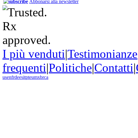
Abbonarsi alla newsletter
I più venduti
|
Testimonianze
frequenti
|
Politiche
|
Contatti
|
us
en
fr
de
es
it
pt
eu
mx
br
ca