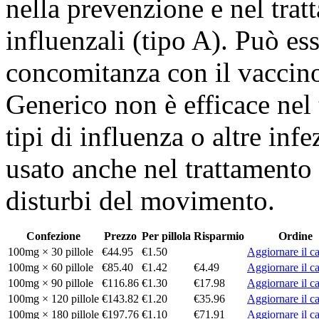
nella prevenzione e nel trat
influenzali (tipo A). Può es
concomitanza con il vaccin
Generico non è efficace nel t
tipi di influenza o altre infe
usato anche nel trattamento 
disturbi del movimento.
Confezione
Prezzo
Per pillola
Risparmio
Ordine
100mg × 30 pillole
€44.95
€1.50
Aggiornare il ca
100mg × 60 pillole
€85.40
€1.42
€4.49
Aggiornare il ca
100mg × 90 pillole
€116.86
€1.30
€17.98
Aggiornare il ca
100mg × 120 pillole
€143.82
€1.20
€35.96
Aggiornare il ca
100mg × 180 pillole
€197.76
€1.10
€71.91
Aggiornare il ca