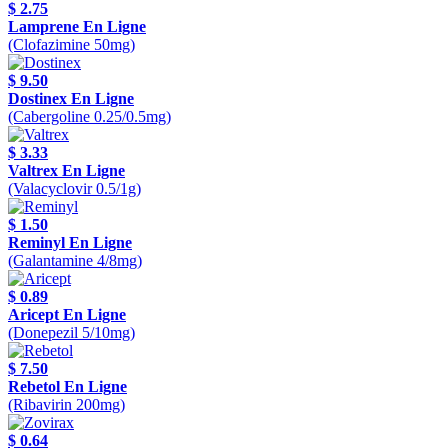
$ 2.75
Lamprene En Ligne
(Clofazimine 50mg)
$ 9.50
Dostinex En Ligne
(Cabergoline 0.25/0.5mg)
$ 3.33
Valtrex En Ligne
(Valacyclovir 0.5/1g)
$ 1.50
Reminyl En Ligne
(Galantamine 4/8mg)
$ 0.89
Aricept En Ligne
(Donepezil 5/10mg)
$ 7.50
Rebetol En Ligne
(Ribavirin 200mg)
$ 0.64