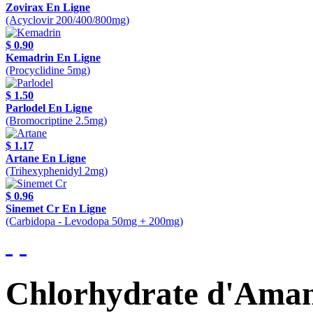
Zovirax En Ligne
(Acyclovir 200/400/800mg)
$ 0.90
Kemadrin En Ligne
(Procyclidine 5mg)
$ 1.50
Parlodel En Ligne
(Bromocriptine 2.5mg)
$ 1.17
Artane En Ligne
(Trihexyphenidyl 2mg)
$ 0.96
Sinemet Cr En Ligne
(Carbidopa - Levodopa 50mg + 200mg)
Chlorhydrate d'Aman