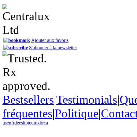
Ajouter aux favoris
S'abonner à la newsletter
Bestsellers
|
Testimonials
|
Que
fréquentes
|
Politique
|
Contac
us
en
fr
de
es
it
pt
eu
mx
br
ca