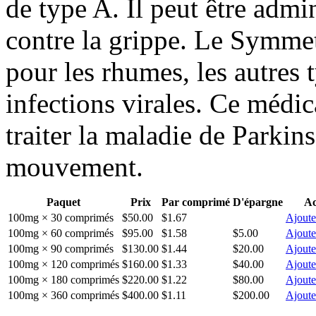
de type A. Il peut être admi
contre la grippe. Le Symme
pour les rhumes, les autres t
infections virales. Ce médi
traiter la maladie de Parkins
mouvement.
Paquet
Prix
Par comprimé
D'épargne
Ac
100mg × 30 comprimés
$50.00
$1.67
Ajoute
100mg × 60 comprimés
$95.00
$1.58
$5.00
Ajoute
100mg × 90 comprimés
$130.00
$1.44
$20.00
Ajoute
100mg × 120 comprimés
$160.00
$1.33
$40.00
Ajoute
100mg × 180 comprimés
$220.00
$1.22
$80.00
Ajoute
100mg × 360 comprimés
$400.00
$1.11
$200.00
Ajoute