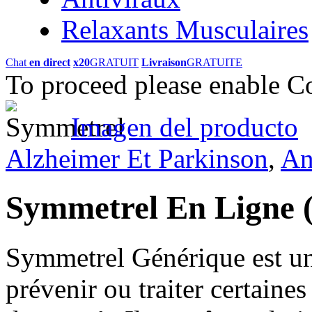
Relaxants Musculaires
Chat
en direct
x20
GRATUIT
Livraison
GRATUITE
To proceed please enable C
Imagen del producto
Alzheimer Et Parkinson
,
An
Symmetrel En Ligne
Symmetrel Générique est un a
prévenir ou traiter certaines