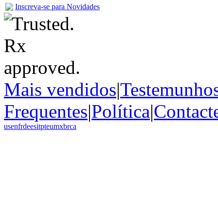
Inscreva-se para Novidades
Mais vendidos
|
Testemunho
Frequentes
|
Política
|
Contact
us
en
fr
de
es
it
pt
eu
mx
br
ca