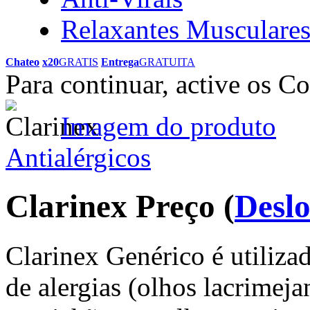
Relaxantes Musculare
Chateo
x20
GRATIS
Entrega
GRATUITA
Para continuar, active os C
Imagem do produto
Antialérgicos
Clarinex Preço
(
Deslo
Clarinex Genérico é utiliza
de alergias (olhos lacrimeja