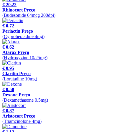
€ 20.22
Rhinocort Preço
(Budesonide 64mcg 200dpi)
€ 0.72
Periactin Preço
(Cyproheptadine 4mg)
€ 0.62
Atarax Preço
(Hydroxyzine 10/25mg)
€ 0.95
Claritin Preço
(Loratadine 10mg)
€ 0.50
Dexone Preço
(Dexamethasone 0.5mg)
€ 0.87
Aristocort Preço
(Triamcinolone 4mg)
€ 1.13