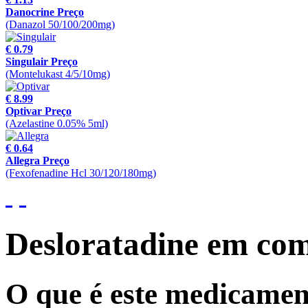
Danocrine Preço
(Danazol 50/100/200mg)
€ 0.79
Singulair Preço
(Montelukast 4/5/10mg)
€ 8.99
Optivar Preço
(Azelastine 0.05% 5ml)
€ 0.64
Allegra Preço
(Fexofenadine Hcl 30/120/180mg)
Desloratadine em co
O que é este medicame