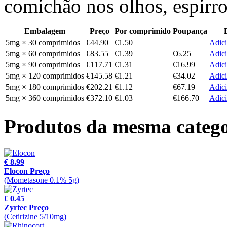
comichão nos olhos, espirros
Embalagem
Preço
Por comprimido
Poupança
5mg × 30 comprimidos
€44.90
€1.50
Adici
5mg × 60 comprimidos
€83.55
€1.39
€6.25
Adici
5mg × 90 comprimidos
€117.71
€1.31
€16.99
Adici
5mg × 120 comprimidos
€145.58
€1.21
€34.02
Adici
5mg × 180 comprimidos
€202.21
€1.12
€67.19
Adici
5mg × 360 comprimidos
€372.10
€1.03
€166.70
Adici
Produtos da mesma catego
€ 8.99
Elocon Preço
(Mometasone 0.1% 5g)
€ 0.45
Zyrtec Preço
(Cetirizine 5/10mg)