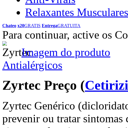
Relaxantes Musculare
Chateo
x20
GRATIS
Entrega
GRATUITA
Para continuar, active os C
Imagem do produto
Antialérgicos
Zyrtec Preço
(
Cetiriz
Zyrtec Genérico (dicloridato
prevenir ou tratar sintomas d