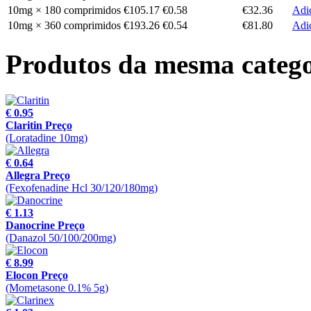
10mg × 180 comprimidos
€105.17
€0.58
€32.36
Adic
10mg × 360 comprimidos
€193.26
€0.54
€81.80
Adic
Produtos da mesma catego
€ 0.95
Claritin Preço
(Loratadine 10mg)
€ 0.64
Allegra Preço
(Fexofenadine Hcl 30/120/180mg)
€ 1.13
Danocrine Preço
(Danazol 50/100/200mg)
€ 8.99
Elocon Preço
(Mometasone 0.1% 5g)