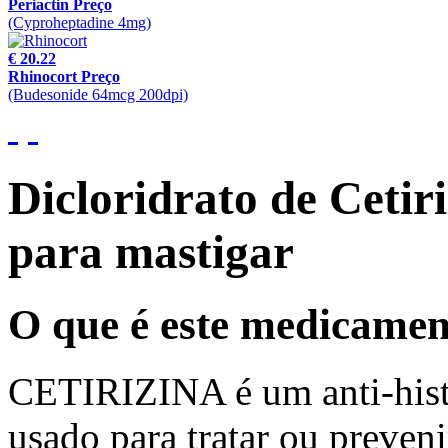
Periactin Preço
(Cyproheptadine 4mg)
€ 20.22
Rhinocort Preço
(Budesonide 64mcg 200dpi)
Dicloridrato de Ceti
para mastigar
O que é este medicame
CETIRIZINA é um anti-hist
usado para tratar ou preven