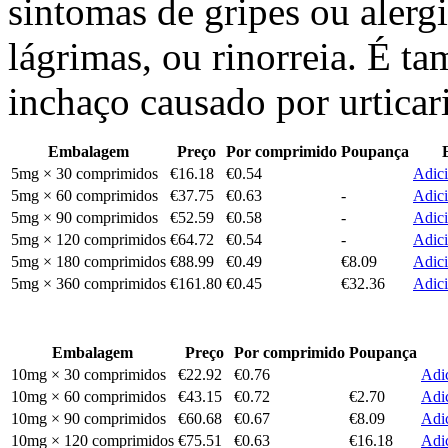
sintomas de gripes ou alerg
lágrimas, ou rinorreia. É t
inchaço causado por urticari
Embalagem
Preço
Por comprimido
Poupança
5mg × 30 comprimidos
€16.18
€0.54
Adici
5mg × 60 comprimidos
€37.75
€0.63
-
Adici
5mg × 90 comprimidos
€52.59
€0.58
-
Adici
5mg × 120 comprimidos
€64.72
€0.54
-
Adici
5mg × 180 comprimidos
€88.99
€0.49
€8.09
Adici
5mg × 360 comprimidos
€161.80
€0.45
€32.36
Adici
Embalagem
Preço
Por comprimido
Poupança
10mg × 30 comprimidos
€22.92
€0.76
Adic
10mg × 60 comprimidos
€43.15
€0.72
€2.70
Adic
10mg × 90 comprimidos
€60.68
€0.67
€8.09
Adic
10mg × 120 comprimidos
€75.51
€0.63
€16.18
Adic