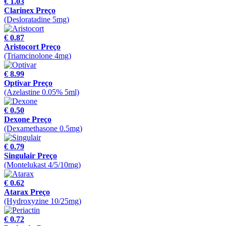
€ 1.03
Clarinex Preço
(Desloratadine 5mg)
€ 0.87
Aristocort Preço
(Triamcinolone 4mg)
€ 8.99
Optivar Preço
(Azelastine 0.05% 5ml)
€ 0.50
Dexone Preço
(Dexamethasone 0.5mg)
€ 0.79
Singulair Preço
(Montelukast 4/5/10mg)
€ 0.62
Atarax Preço
(Hydroxyzine 10/25mg)
€ 0.72