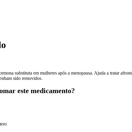
do
ona substituta em mulheres após a menopausa. Ajuda a tratar afrontam
tenham sido removidos.
 tomar este medicamento?
tero