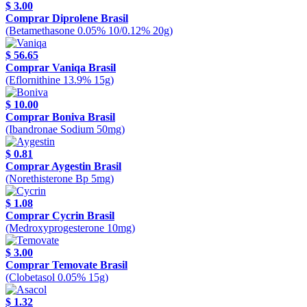
$ 3.00
Comprar Diprolene Brasil
(Betamethasone 0.05% 10/0.12% 20g)
$ 56.65
Comprar Vaniqa Brasil
(Eflornithine 13.9% 15g)
$ 10.00
Comprar Boniva Brasil
(Ibandronae Sodium 50mg)
$ 0.81
Comprar Aygestin Brasil
(Norethisterone Bp 5mg)
$ 1.08
Comprar Cycrin Brasil
(Medroxyprogesterone 10mg)
$ 3.00
Comprar Temovate Brasil
(Clobetasol 0.05% 15g)
$ 1.32