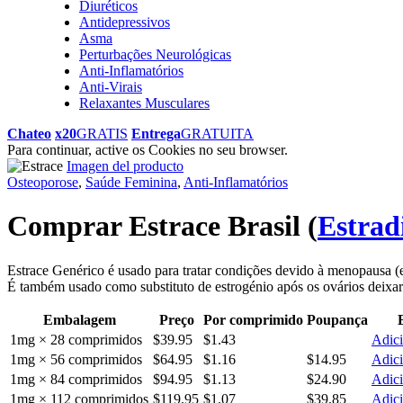
Diuréticos
Antidepressivos
Asma
Perturbações Neurológicas
Anti-Inflamatórios
Anti-Virais
Relaxantes Musculares
Chateo
x20
GRATIS
Entrega
GRATUITA
Para continuar, active os Cookies no seu browser.
Imagen del producto
Osteoporose
,
Saúde Feminina
,
Anti-Inflamatórios
Comprar Estrace Brasil
(
Estrad
Estrace Genérico é usado para tratar condições devido à menopausa (ex,
É também usado como substituto de estrogénio após os ovários deixar
Embalagem
Preço
Por comprimido
Poupança
1mg × 28 comprimidos
$39.95
$1.43
Adici
1mg × 56 comprimidos
$64.95
$1.16
$14.95
Adici
1mg × 84 comprimidos
$94.95
$1.13
$24.90
Adici
1mg × 112 comprimidos
$119.95
$1.07
$39.85
Adici