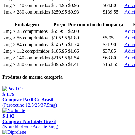
1mg × 140 comprimidos
$134.95
$0.96
$64.80
Adici
1mg × 280 comprimidos
$259.95
$0.93
$139.55
Adici
Embalagem
Preço
Por comprimido
Poupança
2mg × 28 comprimidos
$55.95
$2.00
Adici
2mg × 56 comprimidos
$105.95
$1.89
$5.95
Adici
2mg × 84 comprimidos
$145.95
$1.74
$21.90
Adici
2mg × 112 comprimidos
$185.95
$1.66
$37.85
Adici
2mg × 140 comprimidos
$215.95
$1.54
$63.80
Adici
2mg × 280 comprimidos
$395.95
$1.41
$163.55
Adici
Produtos da mesma categoria
$ 1.79
Comprar Paxil Cr Brasil
(Paroxetine 12.5/25/37.5mg)
$ 1.02
Comprar Norlutate Brasil
(Norethindrone Acetate 5mg)