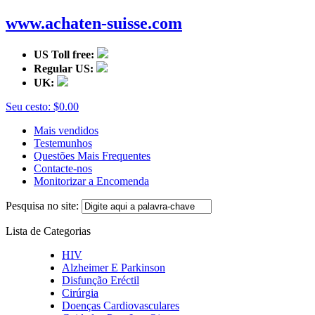
www.achaten-suisse.com
US Toll free:
Regular US:
UK:
Seu cesto:
$0.00
Mais vendidos
Testemunhos
Questões Mais Frequentes
Contacte-nos
Monitorizar a Encomenda
Pesquisa no site:
Lista de Categorias
HIV
Alzheimer E Parkinson
Disfunção Eréctil
Cirúrgia
Doenças Cardiovasculares