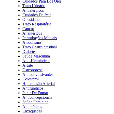
Cuidados Para Los Ojos
Trato Urinário
Antialérgicos
Cuidados Da Pele
Obesidade
Trato Respiratório
Cancro
Analgésicos
Perturbações Mentais
Alcoolismo
Trato Gastrointestinal
Diabetes
Saúde Masculina
Anti-Helmínticos
Artrite
Osteoporose
Anticonvulsivantes
Colesterol
Hipertensão Arterial
Antifúngicos
Parar De Fumar
Anticoncepcionais
Saúde Feminina
Antibióticos
Enxaquecas