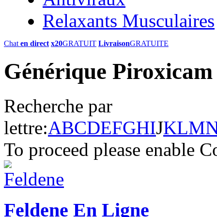
Relaxants Musculaires
Chat
en direct
x20
GRATUIT
Livraison
GRATUITE
Générique Piroxicam 
Recherche par
lettre:
A
B
C
D
E
F
G
H
I
J
K
L
M
To proceed please enable C
Feldene En Ligne