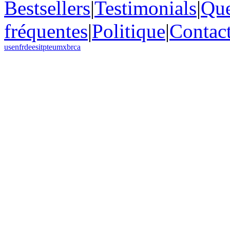
Bestsellers
|
Testimonials
|
Que
fréquentes
|
Politique
|
Contac
us
en
fr
de
es
it
pt
eu
mx
br
ca