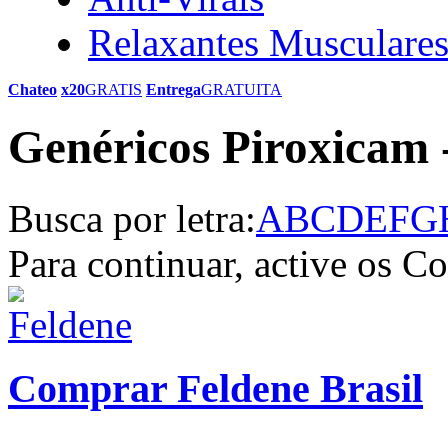
Relaxantes Musculare
Chateo
x20
GRATIS
Entrega
GRATUITA
Genéricos Piroxicam 
Busca por letra:
A
B
C
D
E
F
G
Para continuar, active os C
Comprar Feldene Brasil