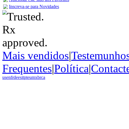
Inscreva-se para Novidades
Mais vendidos
|
Testemunho
Frequentes
|
Política
|
Contact
us
en
fr
de
es
it
pt
eu
mx
br
ca