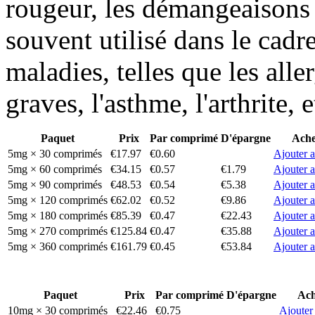
rougeur, les démangeaisons et
souvent utilisé dans le cadr
maladies, telles que les all
graves, l'asthme, l'arthrite, e
Paquet
Prix
Par comprimé
D'épargne
Ache
5mg × 30 comprimés
€17.97
€0.60
Ajouter a
5mg × 60 comprimés
€34.15
€0.57
€1.79
Ajouter a
5mg × 90 comprimés
€48.53
€0.54
€5.38
Ajouter a
5mg × 120 comprimés
€62.02
€0.52
€9.86
Ajouter a
5mg × 180 comprimés
€85.39
€0.47
€22.43
Ajouter a
5mg × 270 comprimés
€125.84
€0.47
€35.88
Ajouter a
5mg × 360 comprimés
€161.79
€0.45
€53.84
Ajouter a
Paquet
Prix
Par comprimé
D'épargne
Ach
10mg × 30 comprimés
€22.46
€0.75
Ajouter