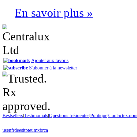
En savoir plus »
Ajouter aux favoris
S'abonner à la newsletter
Bestsellers
|
Testimonials
|
Questions fréquentes
|
Politique
|
Contactez-nou
us
en
fr
de
es
it
pt
eu
mx
br
ca