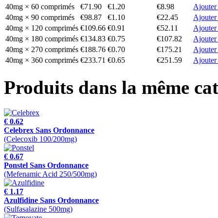
40mg × 60 comprimés
€71.90
€1.20
€8.98
Ajouter
40mg × 90 comprimés
€98.87
€1.10
€22.45
Ajouter
40mg × 120 comprimés
€109.66
€0.91
€52.11
Ajouter
40mg × 180 comprimés
€134.83
€0.75
€107.82
Ajouter
40mg × 270 comprimés
€188.76
€0.70
€175.21
Ajouter
40mg × 360 comprimés
€233.71
€0.65
€251.59
Ajouter
Produits dans la même cat
€ 0.62
Celebrex Sans Ordonnance
(Celecoxib 100/200mg)
€ 0.67
Ponstel Sans Ordonnance
(Mefenamic Acid 250/500mg)
€ 1.17
Azulfidine Sans Ordonnance
(Sulfasalazine 500mg)