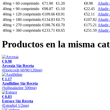
40mg × 60 comprimido
€71.90
€1.20
€8.98
Añadir a
40mg × 90 comprimido
€98.87
€1.10
€22.45
Añadir a
40mg × 120 comprimido
€109.66
€0.91
€52.11
Añadir a
40mg × 180 comprimido
€134.83
€0.75
€107.82
Añadir a
40mg × 270 comprimido
€188.76
€0.70
€175.21
Añadir a
40mg × 360 comprimido
€233.71
€0.65
€251.59
Añadir a
Productos en la misma cat
€ 0.98
Arcoxia Sin Receta
(Etoricoxib 60/90/120mg)
€ 1.17
Azulfidine Sin Receta
(Sulfasalazine 500mg)
€ 0.83
Estrace Sin Receta
(Estradiol 1/2mg)