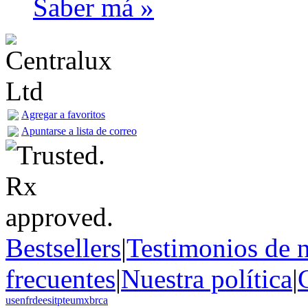
Saber má »
Agregar a favoritos
Apuntarse a lista de correo
Bestsellers
|
Testimonios de n
frecuentes
|
Nuestra política
|
us
en
fr
de
es
it
pt
eu
mx
br
ca