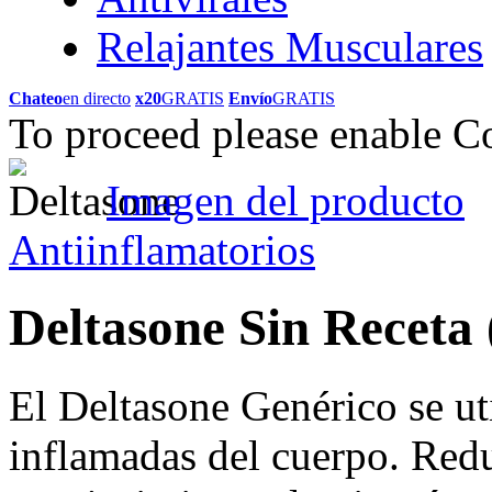
Relajantes Musculares
Chateo
en directo
x20
GRATIS
Envío
GRATIS
To proceed please enable C
Imagen del producto
Antiinflamatorios
Deltasone Sin Receta
El Deltasone Genérico se uti
inflamadas del cuerpo. Redu