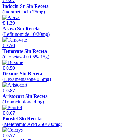
€ 0.97
Indocin Sr Sin Receta
(Indomethacin 75mg)
€ 1.39
Arava Sin Receta
(Leflunomide 10/20mg)
€ 2.70
Temovate Sin Receta
(Clobetasol 0.05% 15g)
€ 0.50
Dexone Sin Receta
(Dexamethasone 0.5mg)
€ 0.87
Aristocort Sin Receta
(Triamcinolone 4mg)
€ 0.67
Ponstel Sin Receta
(Mefenamic Acid 250/500mg)
€ 0.77