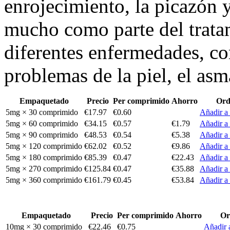
enrojecimiento, la picazón y
mucho como parte del trata
diferentes enfermedades, co
problemas de la piel, el asma,
Empaquetado
Precio
Per comprimido
Ahorro
Ord
5mg × 30 comprimido
€17.97
€0.60
Añadir a 
5mg × 60 comprimido
€34.15
€0.57
€1.79
Añadir a 
5mg × 90 comprimido
€48.53
€0.54
€5.38
Añadir a 
5mg × 120 comprimido
€62.02
€0.52
€9.86
Añadir a 
5mg × 180 comprimido
€85.39
€0.47
€22.43
Añadir a 
5mg × 270 comprimido
€125.84
€0.47
€35.88
Añadir a 
5mg × 360 comprimido
€161.79
€0.45
€53.84
Añadir a 
Empaquetado
Precio
Per comprimido
Ahorro
Or
10mg × 30 comprimido
€22.46
€0.75
Añadir a