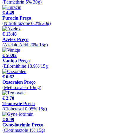
(Permethrin 5% 30g)
€ 4.49
Furacin Preço
(Nitrofurazone 0.2% 20g)
€ 13.48
Azelex Preço
(Azelaic Acid 20% 15g)
€ 50.92
Vaniqa Preço
(Eflornithine 13.9% 15g)
€ 0.62
Oxsoralen Preço
(Methoxsalen 10mg)
€ 2.70
Temovate Preço
(Clobetasol 0.05% 15g)
€ 8.99
Gyne-lotrimin Preço
(Clotrimazole 1% 15g)