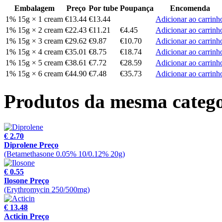
Embalagem
Preço
Por tube
Poupança
Encomenda
1% 15g × 1 cream
€13.44
€13.44
Adicionar ao carrinh
1% 15g × 2 cream
€22.43
€11.21
€4.45
Adicionar ao carrinh
1% 15g × 3 cream
€29.62
€9.87
€10.70
Adicionar ao carrinh
1% 15g × 4 cream
€35.01
€8.75
€18.74
Adicionar ao carrinh
1% 15g × 5 cream
€38.61
€7.72
€28.59
Adicionar ao carrinh
1% 15g × 6 cream
€44.90
€7.48
€35.73
Adicionar ao carrinh
Produtos da mesma catego
€ 2.70
Diprolene Preço
(Betamethasone 0.05% 10/0.12% 20g)
€ 0.55
Ilosone Preço
(Erythromycin 250/500mg)
€ 13.48
Acticin Preço