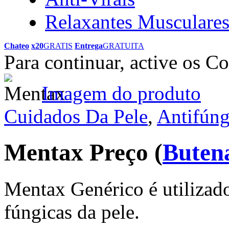
Relaxantes Musculare
Chateo
x20
GRATIS
Entrega
GRATUITA
Para continuar, active os C
Imagem do produto
Cuidados Da Pele
,
Antifúng
Mentax Preço
(
Buten
Mentax Genérico é utilizado 
fúngicas da pele.