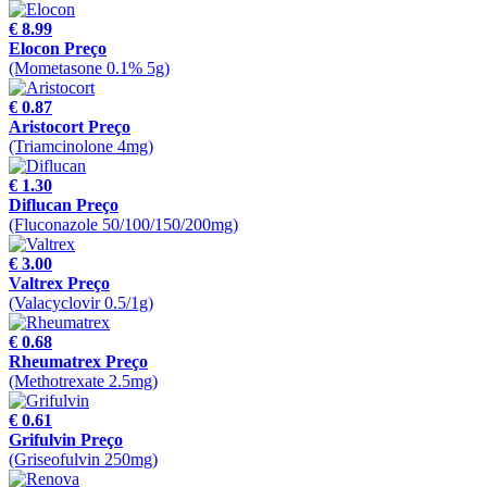
€ 8.99
Elocon Preço
(Mometasone 0.1% 5g)
€ 0.87
Aristocort Preço
(Triamcinolone 4mg)
€ 1.30
Diflucan Preço
(Fluconazole 50/100/150/200mg)
€ 3.00
Valtrex Preço
(Valacyclovir 0.5/1g)
€ 0.68
Rheumatrex Preço
(Methotrexate 2.5mg)
€ 0.61
Grifulvin Preço
(Griseofulvin 250mg)