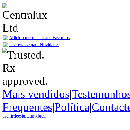
Adicionar este sítio aos Favoritos
Inscreva-se para Novidades
Mais vendidos
|
Testemunho
Frequentes
|
Política
|
Contact
us
en
fr
de
es
it
pt
eu
mx
br
ca