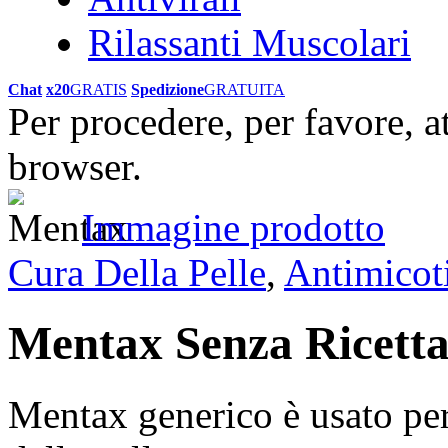
Rilassanti Muscolari
Chat
x20
GRATIS
Spedizione
GRATUITA
Per procedere, per favore, a
browser.
Immagine prodotto
Cura Della Pelle
,
Antimicot
Mentax Senza Ricett
Mentax generico è usato per 