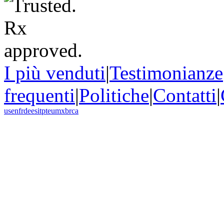
I più venduti
|
Testimonianze
frequenti
|
Politiche
|
Contatti
|
us
en
fr
de
es
it
pt
eu
mx
br
ca