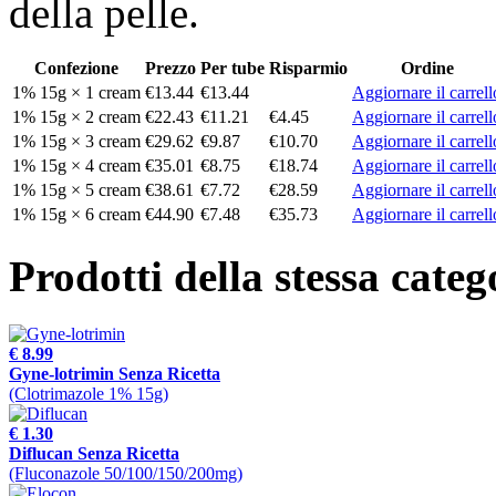
della pelle.
Confezione
Prezzo
Per tube
Risparmio
Ordine
1% 15g × 1 cream
€13.44
€13.44
Aggiornare il carrell
1% 15g × 2 cream
€22.43
€11.21
€4.45
Aggiornare il carrell
1% 15g × 3 cream
€29.62
€9.87
€10.70
Aggiornare il carrell
1% 15g × 4 cream
€35.01
€8.75
€18.74
Aggiornare il carrell
1% 15g × 5 cream
€38.61
€7.72
€28.59
Aggiornare il carrell
1% 15g × 6 cream
€44.90
€7.48
€35.73
Aggiornare il carrell
Prodotti della stessa categ
€ 8.99
Gyne-lotrimin Senza Ricetta
(Clotrimazole 1% 15g)
€ 1.30
Diflucan Senza Ricetta
(Fluconazole 50/100/150/200mg)