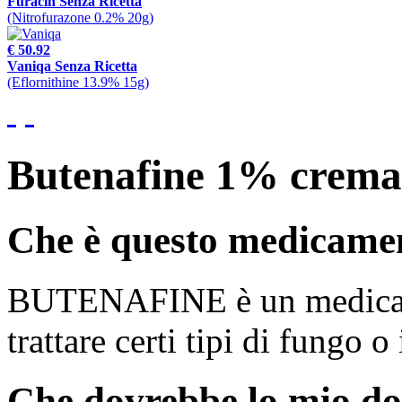
Furacin Senza Ricetta
(Nitrofurazone 0.2% 20g)
€ 50.92
Vaniqa Senza Ricetta
(Eflornithine 13.9% 15g)
Butenafine 1% crema
Che è questo medicame
BUTENAFINE è un medicame
trattare certi tipi di fungo o
Che dovrebbe lo mio do