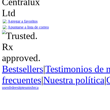
Agregar a favoritos
Apuntarse a lista de correo
Bestsellers
|
Testimonios de n
frecuentes
|
Nuestra política
|
us
en
fr
de
es
it
pt
eu
mx
br
ca