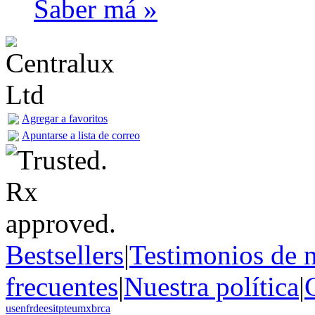
Saber má »
Agregar a favoritos
Apuntarse a lista de correo
Bestsellers
|
Testimonios de n
frecuentes
|
Nuestra política
|
us
en
fr
de
es
it
pt
eu
mx
br
ca