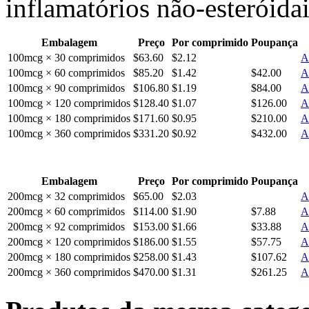
inflamatórios não-esteróida
Embalagem
Preço
Por comprimido
Poupança
100mcg × 30 comprimidos
$63.60
$2.12
A
100mcg × 60 comprimidos
$85.20
$1.42
$42.00
A
100mcg × 90 comprimidos
$106.80
$1.19
$84.00
A
100mcg × 120 comprimidos
$128.40
$1.07
$126.00
A
100mcg × 180 comprimidos
$171.60
$0.95
$210.00
A
100mcg × 360 comprimidos
$331.20
$0.92
$432.00
A
Embalagem
Preço
Por comprimido
Poupança
200mcg × 32 comprimidos
$65.00
$2.03
A
200mcg × 60 comprimidos
$114.00
$1.90
$7.88
A
200mcg × 92 comprimidos
$153.00
$1.66
$33.88
A
200mcg × 120 comprimidos
$186.00
$1.55
$57.75
A
200mcg × 180 comprimidos
$258.00
$1.43
$107.62
A
200mcg × 360 comprimidos
$470.00
$1.31
$261.25
A