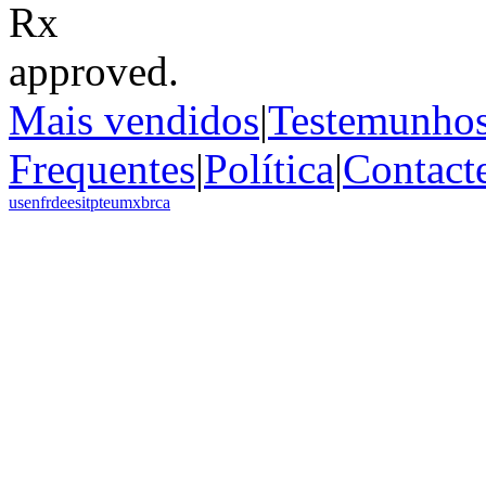
Mais vendidos
|
Testemunho
Frequentes
|
Política
|
Contact
us
en
fr
de
es
it
pt
eu
mx
br
ca