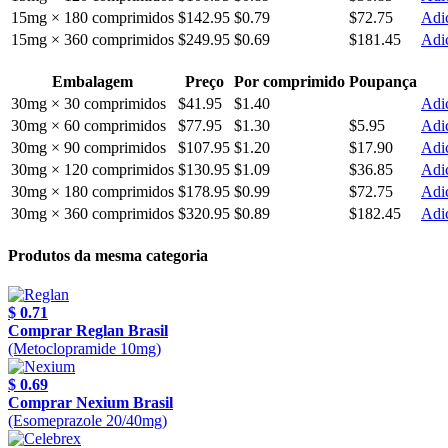
15mg × 180 comprimidos
$142.95
$0.79
$72.75
Adic
15mg × 360 comprimidos
$249.95
$0.69
$181.45
Adic
Embalagem
Preço
Por comprimido
Poupança
30mg × 30 comprimidos
$41.95
$1.40
Adic
30mg × 60 comprimidos
$77.95
$1.30
$5.95
Adic
30mg × 90 comprimidos
$107.95
$1.20
$17.90
Adic
30mg × 120 comprimidos
$130.95
$1.09
$36.85
Adic
30mg × 180 comprimidos
$178.95
$0.99
$72.75
Adic
30mg × 360 comprimidos
$320.95
$0.89
$182.45
Adic
Produtos da mesma categoria
$ 0.71
Comprar Reglan Brasil
(Metoclopramide 10mg)
$ 0.69
Comprar Nexium Brasil
(Esomeprazole 20/40mg)