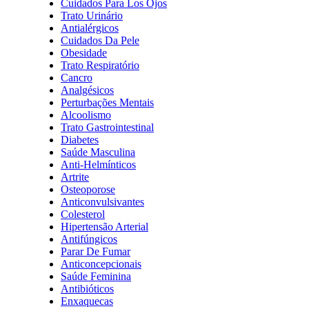
Cuidados Para Los Ojos
Trato Urinário
Antialérgicos
Cuidados Da Pele
Obesidade
Trato Respiratório
Cancro
Analgésicos
Perturbações Mentais
Alcoolismo
Trato Gastrointestinal
Diabetes
Saúde Masculina
Anti-Helmínticos
Artrite
Osteoporose
Anticonvulsivantes
Colesterol
Hipertensão Arterial
Antifúngicos
Parar De Fumar
Anticoncepcionais
Saúde Feminina
Antibióticos
Enxaquecas