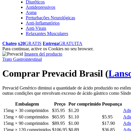
Diuréticos
Antidepressivos
Asma
Perturbações Neurológicas
Anti-Inflamatórios
Anti-Virais
Relaxantes Musculares
Chateo
x20
GRATIS
Entrega
GRATUITA
Para continuar, active os Cookies no seu browser.
Imagen del producto
Trato Gastrointestinal
Comprar Prevacid Brasil
(
Lanso
Prevacid Genérico diminui a quantidade de ácido produzido no estômag
outras condições que envolvam excesso de ácido gástrico como Síndr
Embalagem
Preço
Por comprimido
Poupança
15mg × 30 comprimidos
$35.95
$1.20
Adic
15mg × 60 comprimidos
$65.95
$1.10
$5.95
Adic
15mg × 90 comprimidos
$89.95
$1.00
$17.90
Adic
15mg × 120 comprimidos
$106.95
$0.89
$36.85
Adic