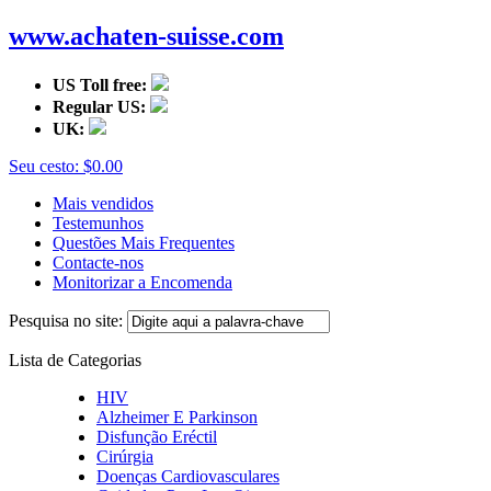
www.achaten-suisse.com
US Toll free:
Regular US:
UK:
Seu cesto:
$0.00
Mais vendidos
Testemunhos
Questões Mais Frequentes
Contacte-nos
Monitorizar a Encomenda
Pesquisa no site:
Lista de Categorias
HIV
Alzheimer E Parkinson
Disfunção Eréctil
Cirúrgia
Doenças Cardiovasculares