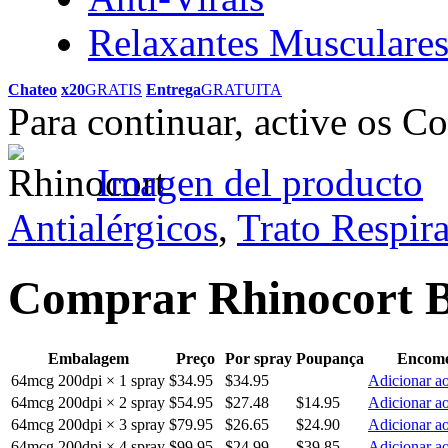
Relaxantes Musculare
Chateo
x20
GRATIS
Entrega
GRATUITA
Para continuar, active os C
Imagen del producto
Antialérgicos
,
Trato Respira
Comprar Rhinocort B
Embalagem
Preço
Por spray
Poupança
Encom
64mcg 200dpi × 1 spray
$34.95
$34.95
Adicionar ao
64mcg 200dpi × 2 spray
$54.95
$27.48
$14.95
Adicionar ao
64mcg 200dpi × 3 spray
$79.95
$26.65
$24.90
Adicionar ao
64mcg 200dpi × 4 spray
$99.95
$24.99
$39.85
Adicionar ao