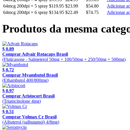
64mcg 200dpi × 5 spray
$119.95
$23.99
$54.80
Adicionar ao
64mcg 200dpi × 6 spray
$134.95
$22.49
$74.75
Adicionar ao
Produtos da mesma catego
$ 0.89
Comprar Advair Rotacaps Brasil
(Fluticasone - Salmeterol 50mg + 100/50mg + 250/50mg + 500mg)
$ 0.72
Comprar Myambutol Brasil
(Ethambutol 400/800mg)
$ 0.97
Comprar Aristocort Brasil
(Triamcinolone 4mg)
$ 0.51
Comprar Volmax Cr Brasil
(Albuterol (salbutamol) 4/8mg)