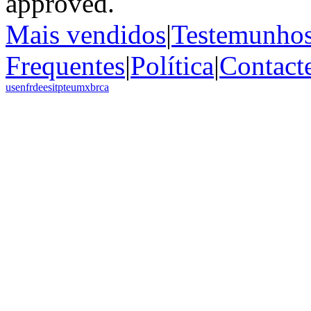
Mais vendidos
|
Testemunho
Frequentes
|
Política
|
Contact
us
en
fr
de
es
it
pt
eu
mx
br
ca