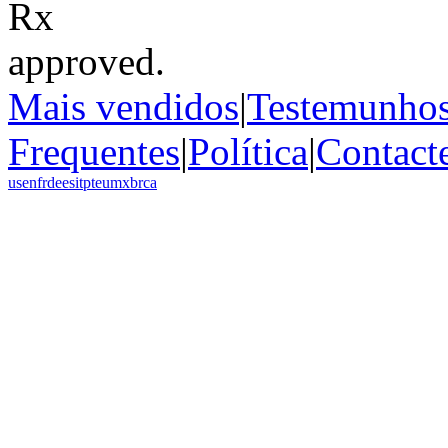
Mais vendidos
|
Testemunho
Frequentes
|
Política
|
Contact
us
en
fr
de
es
it
pt
eu
mx
br
ca