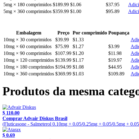
5mg × 180 comprimidos
$189.99
$1.06
$37.95
Adici
5mg × 360 comprimidos
$359.99
$1.00
$95.89
Adici
Embalagem
Preço
Por comprimido
Poupança
10mg × 30 comprimidos
$39.99
$1.33
Adic
10mg × 60 comprimidos
$75.99
$1.27
$3.99
Adic
10mg × 90 comprimidos
$107.99
$1.20
$11.98
Adic
10mg × 120 comprimidos
$139.99
$1.17
$19.97
Adic
10mg × 180 comprimidos
$194.99
$1.08
$44.95
Adic
10mg × 360 comprimidos
$369.99
$1.03
$109.89
Adic
Produtos da mesma catego
$ 110.00
Comprar Advair Diskus Brasil
(Fluticasone - Salmeterol 0.10mg + 0.05/0.25mg + 0.05/0.5mg + 0.0
$ 0.69