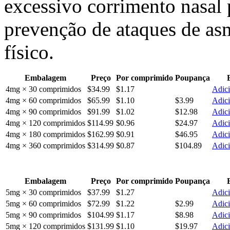
excessivo corrimento nasal 
prevenção de ataques de as
físico.
Embalagem
Preço
Por comprimido
Poupança
4mg × 30 comprimidos
$34.99
$1.17
Adici
4mg × 60 comprimidos
$65.99
$1.10
$3.99
Adici
4mg × 90 comprimidos
$91.99
$1.02
$12.98
Adici
4mg × 120 comprimidos
$114.99
$0.96
$24.97
Adici
4mg × 180 comprimidos
$162.99
$0.91
$46.95
Adici
4mg × 360 comprimidos
$314.99
$0.87
$104.89
Adici
Embalagem
Preço
Por comprimido
Poupança
5mg × 30 comprimidos
$37.99
$1.27
Adici
5mg × 60 comprimidos
$72.99
$1.22
$2.99
Adici
5mg × 90 comprimidos
$104.99
$1.17
$8.98
Adici
5mg × 120 comprimidos
$131.99
$1.10
$19.97
Adici