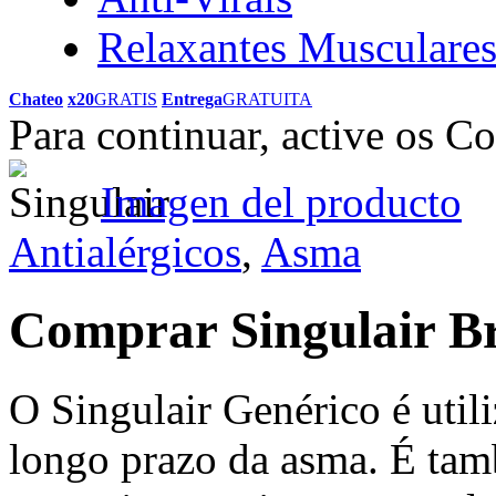
Relaxantes Musculare
Chateo
x20
GRATIS
Entrega
GRATUITA
Para continuar, active os C
Imagen del producto
Antialérgicos
,
Asma
Comprar Singulair B
O Singulair Genérico é util
longo prazo da asma. É tam