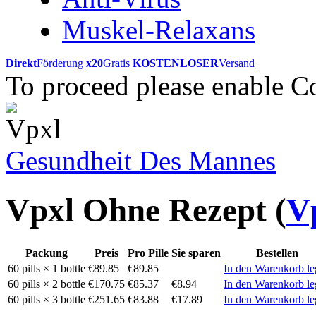
Muskel-Relaxans
Direkt
Förderung
x20
Gratis
KOSTENLOSER
Versand
To proceed please enable C
Gesundheit Des Mannes
Vpxl Ohne Rezept
(
V
Packung
Preis
Pro Pille
Sie sparen
Bestellen
60 pills × 1 bottle
€89.85
€89.85
In den Warenkorb l
60 pills × 2 bottle
€170.75
€85.37
€8.94
In den Warenkorb l
60 pills × 3 bottle
€251.65
€83.88
€17.89
In den Warenkorb l