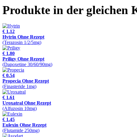
Produkte in der gleichen 
€ 1.12
Hytrin Ohne Rezept
(Terazosin 1/2/5mg)
€ 1.80
Priligy Ohne Rezept
(Dapoxetine 30/60/90mg)
€ 0.54
Propecia Ohne Rezept
(Finasteride 1mg)
€ 1.61
Uroxatral Ohne Rezept
(Alfuzosin 10mg)
€ 1.45
Eulexin Ohne Rezept
(Flutamide 250mg)