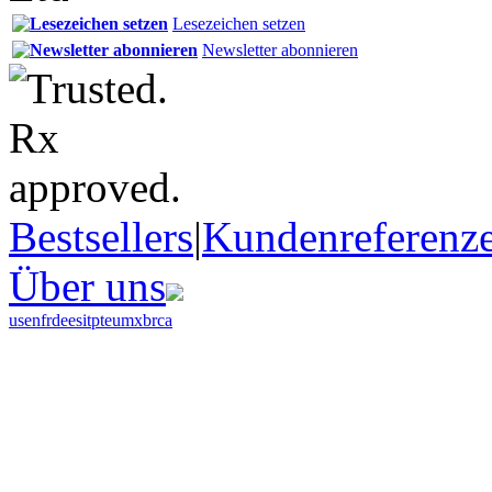
Lesezeichen setzen
Newsletter abonnieren
Bestsellers
|
Kundenreferenz
Über uns
us
en
fr
de
es
it
pt
eu
mx
br
ca