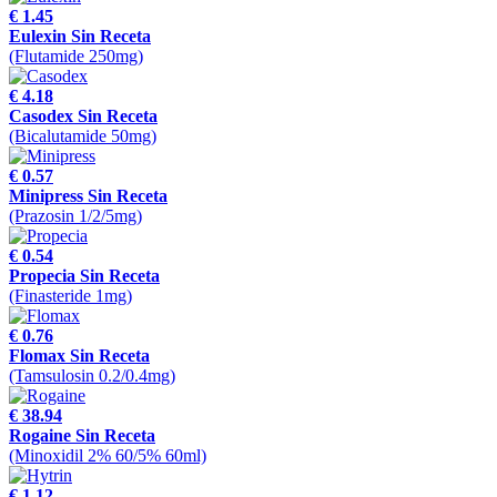
€ 1.45
Eulexin Sin Receta
(Flutamide 250mg)
€ 4.18
Casodex Sin Receta
(Bicalutamide 50mg)
€ 0.57
Minipress Sin Receta
(Prazosin 1/2/5mg)
€ 0.54
Propecia Sin Receta
(Finasteride 1mg)
€ 0.76
Flomax Sin Receta
(Tamsulosin 0.2/0.4mg)
€ 38.94
Rogaine Sin Receta
(Minoxidil 2% 60/5% 60ml)
€ 1.12