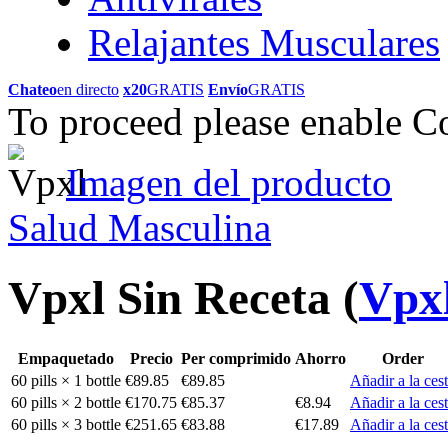
Relajantes Musculares
Chateo
en directo
x20
GRATIS
Envío
GRATIS
To proceed please enable C
Imagen del producto
Salud Masculina
Vpxl Sin Receta
(
Vpx
Empaquetado
Precio
Per comprimido
Ahorro
Order
60 pills × 1 bottle
€89.85
€89.85
Añadir a la ces
60 pills × 2 bottle
€170.75
€85.37
€8.94
Añadir a la ces
60 pills × 3 bottle
€251.65
€83.88
€17.89
Añadir a la ces