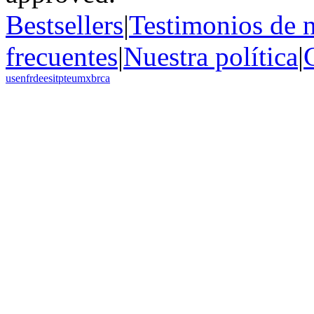
Bestsellers
|
Testimonios de n
frecuentes
|
Nuestra política
|
us
en
fr
de
es
it
pt
eu
mx
br
ca