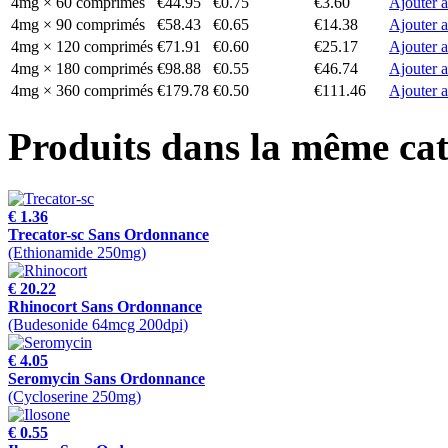
4mg × 60 comprimés
€44.95
€0.75
€3.60
Ajouter a
4mg × 90 comprimés
€58.43
€0.65
€14.38
Ajouter a
4mg × 120 comprimés
€71.91
€0.60
€25.17
Ajouter a
4mg × 180 comprimés
€98.88
€0.55
€46.74
Ajouter a
4mg × 360 comprimés
€179.78
€0.50
€111.46
Ajouter a
Produits dans la même cat
€ 1.36
Trecator-sc Sans Ordonnance
(Ethionamide 250mg)
€ 20.22
Rhinocort Sans Ordonnance
(Budesonide 64mcg 200dpi)
€ 4.05
Seromycin Sans Ordonnance
(Cycloserine 250mg)
€ 0.55