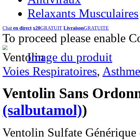
Relaxants Musculaires
Chat
en direct
x20
GRATUIT
Livraison
GRATUITE
To proceed please enable C
Image du produit
Voies Respiratoires
,
Asthm
Ventolin Sans Ordon
(salbutamol)
)
Ventolin Sulfate Générique es