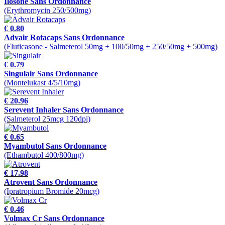
Ilosone Sans Ordonnance
(Erythromycin 250/500mg)
€ 0.80
Advair Rotacaps Sans Ordonnance
(Fluticasone - Salmeterol 50mg + 100/50mg + 250/50mg + 500mg)
€ 0.79
Singulair Sans Ordonnance
(Montelukast 4/5/10mg)
€ 20.96
Serevent Inhaler Sans Ordonnance
(Salmeterol 25mcg 120dpi)
€ 0.65
Myambutol Sans Ordonnance
(Ethambutol 400/800mg)
€ 17.98
Atrovent Sans Ordonnance
(Ipratropium Bromide 20mcg)
€ 0.46
Volmax Cr Sans Ordonnance