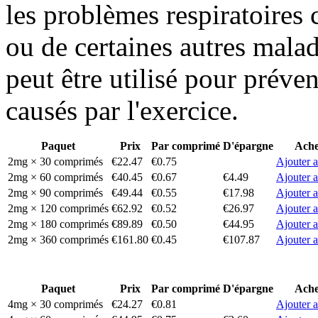
les problèmes respiratoires c
ou de certaines autres maladi
peut être utilisé pour préven
causés par l'exercice.
Paquet
Prix
Par comprimé
D'épargne
Ache
2mg × 30 comprimés
€22.47
€0.75
Ajouter a
2mg × 60 comprimés
€40.45
€0.67
€4.49
Ajouter a
2mg × 90 comprimés
€49.44
€0.55
€17.98
Ajouter a
2mg × 120 comprimés
€62.92
€0.52
€26.97
Ajouter a
2mg × 180 comprimés
€89.89
€0.50
€44.95
Ajouter a
2mg × 360 comprimés
€161.80
€0.45
€107.87
Ajouter a
Paquet
Prix
Par comprimé
D'épargne
Ache
4mg × 30 comprimés
€24.27
€0.81
Ajouter a