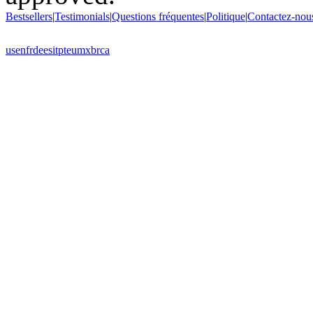
Bestsellers
|
Testimonials
|
Questions fréquentes
|
Politique
|
Contactez-nou
us
en
fr
de
es
it
pt
eu
mx
br
ca