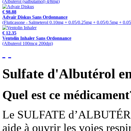
(Albuterol (salbutamol) 4/8mg)
€ 98.88
Advair Diskus Sans Ordonnance
(Fluticasone - Salmeterol 0.10mg + 0.05/0.25mg + 0.05/0.5mg + 0.0
€ 12.35
Ventolin Inhaler Sans Ordonnance
(Albuterol 100mcg 200dpi)
Sulfate d'Albutérol 
Quel est ce médicament
Le SULFATE d’ALBUTÉROL e
aide à ouvrir les voies res