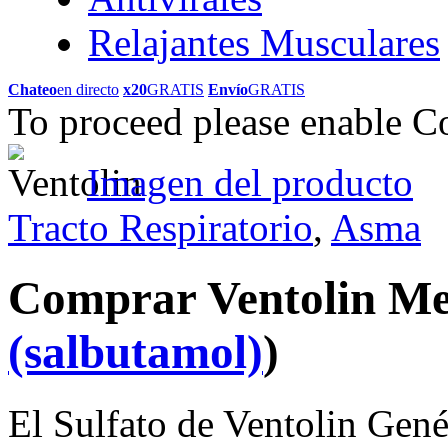
Relajantes Musculares
Chateo
en directo
x20
GRATIS
Envío
GRATIS
To proceed please enable C
Imagen del producto
Tracto Respiratorio
,
Asma
Comprar Ventolin M
(salbutamol)
)
El Sulfato de Ventolin Genér