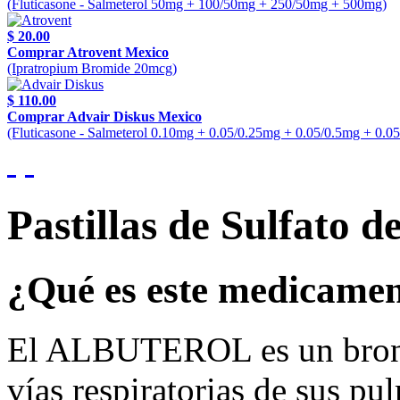
(Fluticasone - Salmeterol 50mg + 100/50mg + 250/50mg + 500mg)
$ 20.00
Comprar Atrovent Mexico
(Ipratropium Bromide 20mcg)
$ 110.00
Comprar Advair Diskus Mexico
(Fluticasone - Salmeterol 0.10mg + 0.05/0.25mg + 0.05/0.5mg + 0.0
Pastillas de Sulfato d
¿Qué es este medicame
El ALBUTEROL es un bronco
vías respiratorias de sus pu