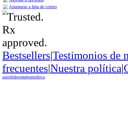
Apuntarse a lista de correo
Bestsellers
|
Testimonios de n
frecuentes
|
Nuestra política
|
us
en
fr
de
es
it
pt
eu
mx
br
ca