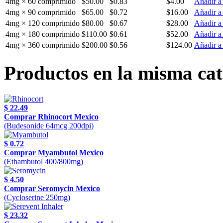
4mg × 60 comprimido
$50.00
$0.83
$4.00
Añadir a 
4mg × 90 comprimido
$65.00
$0.72
$16.00
Añadir a 
4mg × 120 comprimido
$80.00
$0.67
$28.00
Añadir a 
4mg × 180 comprimido
$110.00
$0.61
$52.00
Añadir a 
4mg × 360 comprimido
$200.00
$0.56
$124.00
Añadir a 
Productos en la misma cat
$ 22.49
Comprar Rhinocort Mexico
(Budesonide 64mcg 200dpi)
$ 0.72
Comprar Myambutol Mexico
(Ethambutol 400/800mg)
$ 4.50
Comprar Seromycin Mexico
(Cycloserine 250mg)
$ 23.32