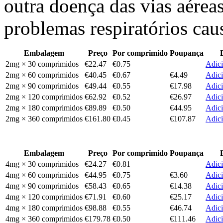
outra doença das vias aéreas
problemas respiratórios cau
Embalagem
Preço
Por comprimido
Poupança
2mg × 30 comprimidos
€22.47
€0.75
Adici
2mg × 60 comprimidos
€40.45
€0.67
€4.49
Adici
2mg × 90 comprimidos
€49.44
€0.55
€17.98
Adici
2mg × 120 comprimidos
€62.92
€0.52
€26.97
Adici
2mg × 180 comprimidos
€89.89
€0.50
€44.95
Adici
2mg × 360 comprimidos
€161.80
€0.45
€107.87
Adici
Embalagem
Preço
Por comprimido
Poupança
4mg × 30 comprimidos
€24.27
€0.81
Adici
4mg × 60 comprimidos
€44.95
€0.75
€3.60
Adici
4mg × 90 comprimidos
€58.43
€0.65
€14.38
Adici
4mg × 120 comprimidos
€71.91
€0.60
€25.17
Adici
4mg × 180 comprimidos
€98.88
€0.55
€46.74
Adici
4mg × 360 comprimidos
€179.78
€0.50
€111.46
Adici