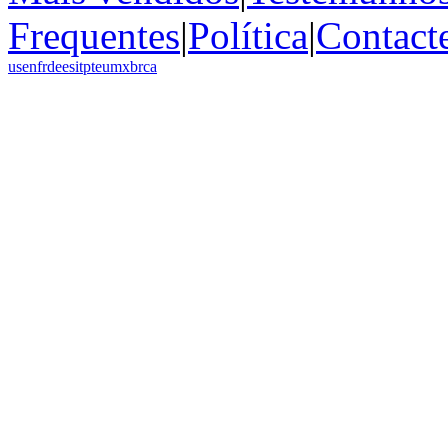
Frequentes
|
Política
|
Contact
us
en
fr
de
es
it
pt
eu
mx
br
ca