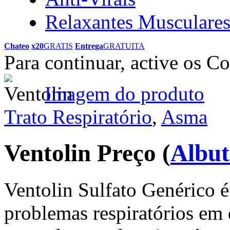
Relaxantes Musculare
Chateo
x20
GRATIS
Entrega
GRATUITA
Para continuar, active os C
Imagem do produto
Trato Respiratório
,
Asma
Ventolin Preço
(
Albut
Ventolin Sulfato Genérico é 
problemas respiratórios e