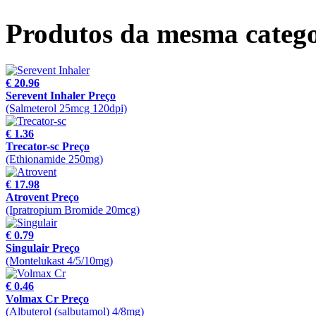
Produtos da mesma catego
€ 20.96
Serevent Inhaler Preço
(Salmeterol 25mcg 120dpi)
€ 1.36
Trecator-sc Preço
(Ethionamide 250mg)
€ 17.98
Atrovent Preço
(Ipratropium Bromide 20mcg)
€ 0.79
Singulair Preço
(Montelukast 4/5/10mg)
€ 0.46
Volmax Cr Preço
(Albuterol (salbutamol) 4/8mg)