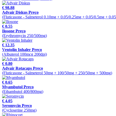
€ 98.88
Advair Diskus Preço
(Fluticasone - Salmeterol 0.10mg + 0.05/0.25mg + 0.05/0.5mg + 0.0
€ 0.55
Ilosone Preço
(Erythromycin 250/500mg)
€ 12.35
Ventolin Inhaler Preço
(Albuterol 100mcg 200dpi)
€ 0.80
Advair Rotacaps Preço
(Fluticasone - Salmeterol 50mg + 100/50mg + 250/50mg + 500mg)
€ 0.65
Myambutol Preço
(Ethambutol 400/800mg)
€ 4.05
Seromycin Preço
(Cycloserine 250mg)