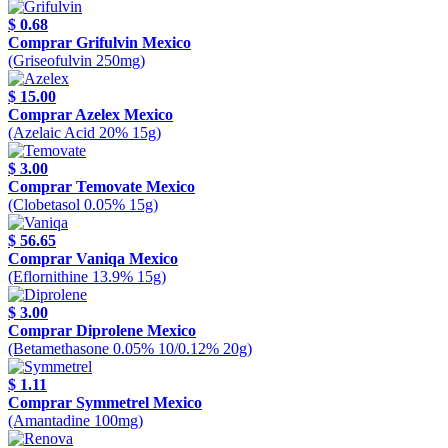
$ 0.68
Comprar Grifulvin Mexico
(Griseofulvin 250mg)
$ 15.00
Comprar Azelex Mexico
(Azelaic Acid 20% 15g)
$ 3.00
Comprar Temovate Mexico
(Clobetasol 0.05% 15g)
$ 56.65
Comprar Vaniqa Mexico
(Eflornithine 13.9% 15g)
$ 3.00
Comprar Diprolene Mexico
(Betamethasone 0.05% 10/0.12% 20g)
$ 1.11
Comprar Symmetrel Mexico
(Amantadine 100mg)