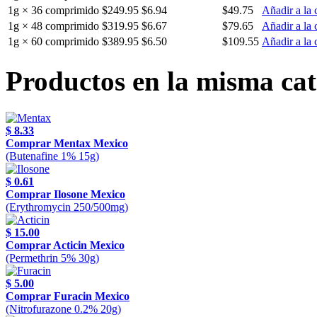
1g × 36 comprimido
$249.95
$6.94
$49.75
Añadir a la 
1g × 48 comprimido
$319.95
$6.67
$79.65
Añadir a la 
1g × 60 comprimido
$389.95
$6.50
$109.55
Añadir a la 
Productos en la misma cat
$ 8.33
Comprar Mentax Mexico
(Butenafine 1% 15g)
$ 0.61
Comprar Ilosone Mexico
(Erythromycin 250/500mg)
$ 15.00
Comprar Acticin Mexico
(Permethrin 5% 30g)
$ 5.00
Comprar Furacin Mexico
(Nitrofurazone 0.2% 20g)