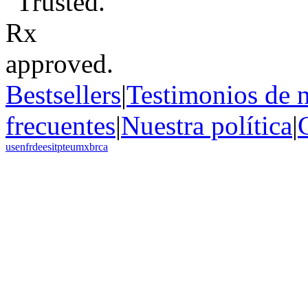
Bestsellers
|
Testimonios de n
frecuentes
|
Nuestra política
|
us
en
fr
de
es
it
pt
eu
mx
br
ca