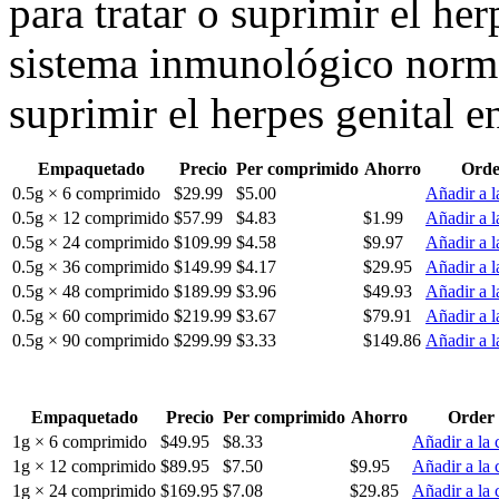
para tratar o suprimir el he
sistema inmunológico norma
suprimir el herpes genital 
Empaquetado
Precio
Per comprimido
Ahorro
Orde
0.5g × 6 comprimido
$29.99
$5.00
Añadir a l
0.5g × 12 comprimido
$57.99
$4.83
$1.99
Añadir a l
0.5g × 24 comprimido
$109.99
$4.58
$9.97
Añadir a l
0.5g × 36 comprimido
$149.99
$4.17
$29.95
Añadir a l
0.5g × 48 comprimido
$189.99
$3.96
$49.93
Añadir a l
0.5g × 60 comprimido
$219.99
$3.67
$79.91
Añadir a l
0.5g × 90 comprimido
$299.99
$3.33
$149.86
Añadir a l
Empaquetado
Precio
Per comprimido
Ahorro
Order
1g × 6 comprimido
$49.95
$8.33
Añadir a la 
1g × 12 comprimido
$89.95
$7.50
$9.95
Añadir a la 
1g × 24 comprimido
$169.95
$7.08
$29.85
Añadir a la 