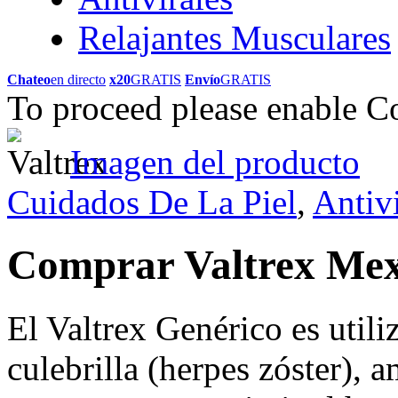
Relajantes Musculares
Chateo
en directo
x20
GRATIS
Envío
GRATIS
To proceed please enable C
Imagen del producto
Cuidados De La Piel
,
Antivi
Comprar Valtrex Me
El Valtrex Genérico es utili
culebrilla (herpes zóster), a