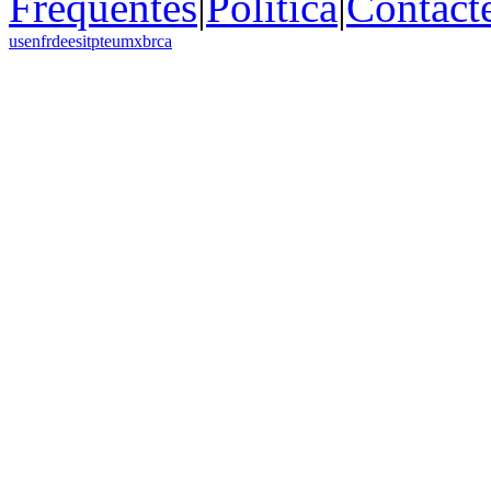
Frequentes
|
Política
|
Contact
us
en
fr
de
es
it
pt
eu
mx
br
ca