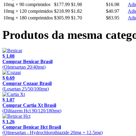
10mg × 90 comprimidos
$177.99
$1.98
$16.98
Adic
10mg × 120 comprimidos
$218.99
$1.82
$40.97
Adic
10mg × 180 comprimidos
$305.99
$1.70
$83.95
Adic
Produtos da mesma catego
$ 1.08
Comprar Benicar Brasil
(Olmesartan 20/40mg)
$ 0.69
Comprar Cozaar Brasil
(Losartan 25/50/100mg)
$ 1.07
Comprar Cartia Xt Brasil
(Diltiazem Hcl 90/120/180mg)
$ 1.26
Comprar Benicar Hct Brasil
(Olmesartan - Hydrochlorothiazide 20mg + 12.5mg)