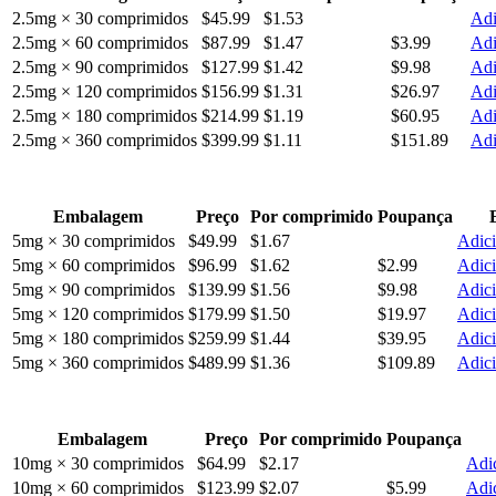
2.5mg × 30 comprimidos
$45.99
$1.53
Adi
2.5mg × 60 comprimidos
$87.99
$1.47
$3.99
Adi
2.5mg × 90 comprimidos
$127.99
$1.42
$9.98
Adi
2.5mg × 120 comprimidos
$156.99
$1.31
$26.97
Adi
2.5mg × 180 comprimidos
$214.99
$1.19
$60.95
Adi
2.5mg × 360 comprimidos
$399.99
$1.11
$151.89
Adi
Embalagem
Preço
Por comprimido
Poupança
5mg × 30 comprimidos
$49.99
$1.67
Adici
5mg × 60 comprimidos
$96.99
$1.62
$2.99
Adici
5mg × 90 comprimidos
$139.99
$1.56
$9.98
Adici
5mg × 120 comprimidos
$179.99
$1.50
$19.97
Adici
5mg × 180 comprimidos
$259.99
$1.44
$39.95
Adici
5mg × 360 comprimidos
$489.99
$1.36
$109.89
Adici
Embalagem
Preço
Por comprimido
Poupança
10mg × 30 comprimidos
$64.99
$2.17
Adic
10mg × 60 comprimidos
$123.99
$2.07
$5.99
Adic