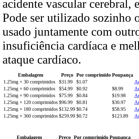
acidente vascular cerebral, 
Pode ser utilizado sozinho
usado juntamente com outro
insuficiência cardíaca e me
ataque cardíaco.
Embalagem
Preço
Por comprimido
Poupança
1.25mg × 30 comprimidos
$31.99
$1.07
Ad
1.25mg × 60 comprimidos
$54.99
$0.92
$8.99
Ad
1.25mg × 90 comprimidos
$75.99
$0.84
$19.98
Ad
1.25mg × 120 comprimidos
$96.99
$0.81
$30.97
Ad
1.25mg × 180 comprimidos
$132.99
$0.74
$58.95
Ad
1.25mg × 360 comprimidos
$259.99
$0.72
$123.89
Ad
Embalagem
Preço
Por comprimido
Poupança