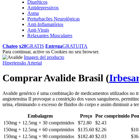
Diuréticos
Antidepressivos
Asma
Perturbações Neurológicas
Anti-Inflamatórios
Anti-Virais
Relaxantes Musculares
Chateo
x20
GRATIS
Entrega
GRATUITA
Para continuar, active os Cookies no seu browser.
Imagen del producto
Hipertensão Arterial
Comprar Avalide Brasil
(
Irbesa
Avalide genérico é uma combinação de medicamentos utilizados no tr
angiotensina II provoque a constrição dos vasos sanguíneos, permitin
urina, eliminando o excesso de fluidos do corpo e assim diminuir a tens
Embalagem
Preço
Por comprimido
Pou
150mg + 12.5mg × 30 comprimidos
$72.80
$2.43
150mg + 12.5mg × 60 comprimidos
$135.60
$2.26
$10
150mg + 12.5mg × 90 comprimidos
$182.40
$2.03
$36