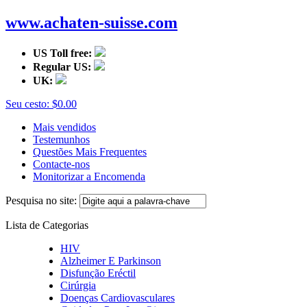
www.achaten-suisse.com
US Toll free:
Regular US:
UK:
Seu cesto:
$0.00
Mais vendidos
Testemunhos
Questões Mais Frequentes
Contacte-nos
Monitorizar a Encomenda
Pesquisa no site:
Lista de Categorias
HIV
Alzheimer E Parkinson
Disfunção Eréctil
Cirúrgia
Doenças Cardiovasculares