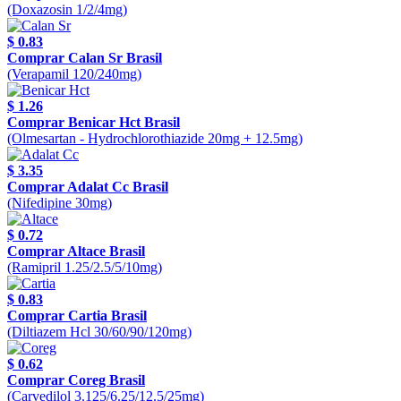
(Doxazosin 1/2/4mg)
$ 0.83
Comprar Calan Sr Brasil
(Verapamil 120/240mg)
$ 1.26
Comprar Benicar Hct Brasil
(Olmesartan - Hydrochlorothiazide 20mg + 12.5mg)
$ 3.35
Comprar Adalat Cc Brasil
(Nifedipine 30mg)
$ 0.72
Comprar Altace Brasil
(Ramipril 1.25/2.5/5/10mg)
$ 0.83
Comprar Cartia Brasil
(Diltiazem Hcl 30/60/90/120mg)
$ 0.62
Comprar Coreg Brasil
(Carvedilol 3.125/6.25/12.5/25mg)