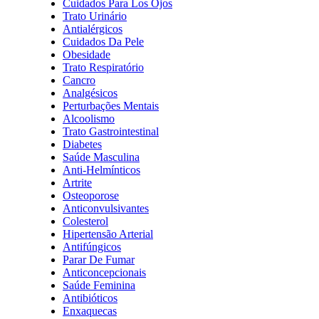
Cuidados Para Los Ojos
Trato Urinário
Antialérgicos
Cuidados Da Pele
Obesidade
Trato Respiratório
Cancro
Analgésicos
Perturbações Mentais
Alcoolismo
Trato Gastrointestinal
Diabetes
Saúde Masculina
Anti-Helmínticos
Artrite
Osteoporose
Anticonvulsivantes
Colesterol
Hipertensão Arterial
Antifúngicos
Parar De Fumar
Anticoncepcionais
Saúde Feminina
Antibióticos
Enxaquecas