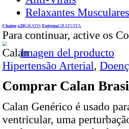
Relaxantes Musculare
Chateo
x20
GRATIS
Entrega
GRATUITA
Para continuar, active os C
Imagen del producto
Hipertensão Arterial
,
Doenç
Comprar Calan Bras
Calan Genérico é usado para 
ventricular, uma perturbaç