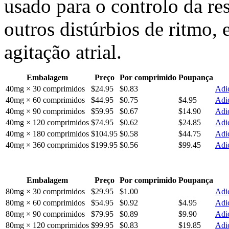
usado para o controlo da re
outros distúrbios de ritmo, e
agitação atrial.
Embalagem
Preço
Por comprimido
Poupança
40mg × 30 comprimidos
$24.95
$0.83
Adic
40mg × 60 comprimidos
$44.95
$0.75
$4.95
Adic
40mg × 90 comprimidos
$59.95
$0.67
$14.90
Adic
40mg × 120 comprimidos
$74.95
$0.62
$24.85
Adic
40mg × 180 comprimidos
$104.95
$0.58
$44.75
Adic
40mg × 360 comprimidos
$199.95
$0.56
$99.45
Adic
Embalagem
Preço
Por comprimido
Poupança
80mg × 30 comprimidos
$29.95
$1.00
Adic
80mg × 60 comprimidos
$54.95
$0.92
$4.95
Adic
80mg × 90 comprimidos
$79.95
$0.89
$9.90
Adic
80mg × 120 comprimidos
$99.95
$0.83
$19.85
Adic