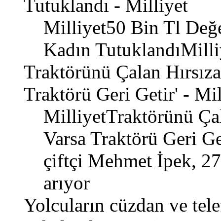
Tutuklandı - Milliyet
Milliyet50 Bin Tl Değ
Kadın TutuklandıMill
Traktörünü Çalan Hırsıza
Traktörü Geri Getir' - Mil
MilliyetTraktörünü Çal
Varsa Traktörü Geri Ge
çiftçi Mehmet İpek, 27
arıyor
Yolcuların cüzdan ve tel