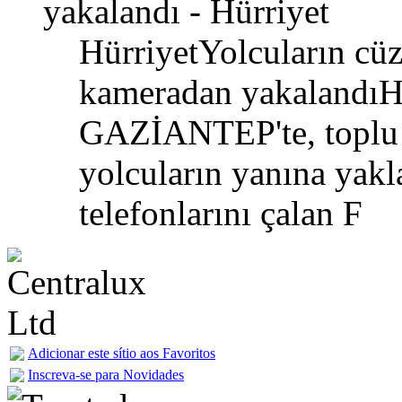
yakalandı - Hürriyet
HürriyetYolcuların cüz
kameradan yakalandı
GAZİANTEP'te, toplu t
yolcuların yanına yakl
telefonlarını çalan F
Adicionar este sítio aos Favoritos
Inscreva-se para Novidades