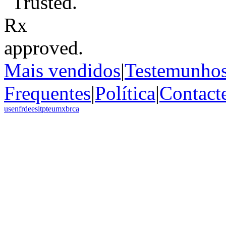
Mais vendidos
|
Testemunho
Frequentes
|
Política
|
Contact
us
en
fr
de
es
it
pt
eu
mx
br
ca