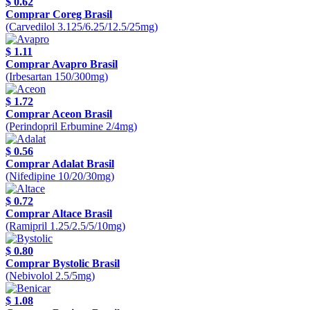
$ 0.62
Comprar Coreg Brasil
(Carvedilol 3.125/6.25/12.5/25mg)
$ 1.11
Comprar Avapro Brasil
(Irbesartan 150/300mg)
$ 1.72
Comprar Aceon Brasil
(Perindopril Erbumine 2/4mg)
$ 0.56
Comprar Adalat Brasil
(Nifedipine 10/20/30mg)
$ 0.72
Comprar Altace Brasil
(Ramipril 1.25/2.5/5/10mg)
$ 0.80
Comprar Bystolic Brasil
(Nebivolol 2.5/5mg)
$ 1.08