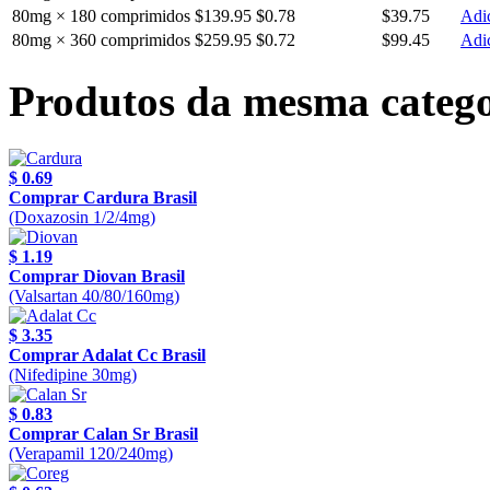
80mg × 180 comprimidos
$139.95
$0.78
$39.75
Adic
80mg × 360 comprimidos
$259.95
$0.72
$99.45
Adic
Produtos da mesma catego
$ 0.69
Comprar Cardura Brasil
(Doxazosin 1/2/4mg)
$ 1.19
Comprar Diovan Brasil
(Valsartan 40/80/160mg)
$ 3.35
Comprar Adalat Cc Brasil
(Nifedipine 30mg)
$ 0.83
Comprar Calan Sr Brasil
(Verapamil 120/240mg)