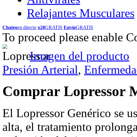
Relajantes Musculares
Chateo
en directo
x20
GRATIS
Envío
GRATIS
To proceed please enable C
Imagen del producto
Presión Arterial
,
Enfermeda
Comprar Lopressor 
El Lopressor Genérico se usa
alta, el tratamiento prolong