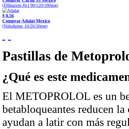
Comprar Cartia Xt Mexico
(Diltiazem Hcl 90/120/180mg)
$ 0.56
Comprar Adalat Mexico
(Nifedipine 10/20/30mg)
Pastillas de Metoprol
¿Qué es este medicame
El METOPROLOL es un bet
betabloqueantes reducen la 
ayudan a latir con más regu