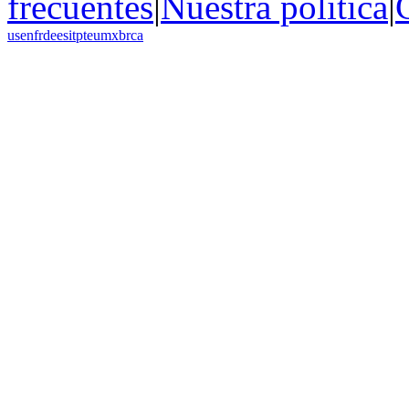
frecuentes
|
Nuestra política
|
us
en
fr
de
es
it
pt
eu
mx
br
ca