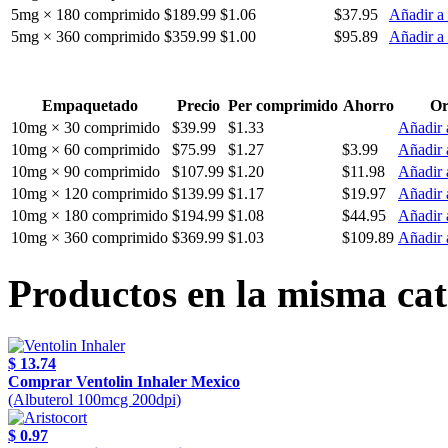
5mg × 180 comprimido
$189.99
$1.06
$37.95
Añadir a 
5mg × 360 comprimido
$359.99
$1.00
$95.89
Añadir a 
Empaquetado
Precio
Per comprimido
Ahorro
Or
10mg × 30 comprimido
$39.99
$1.33
Añadir a
10mg × 60 comprimido
$75.99
$1.27
$3.99
Añadir a
10mg × 90 comprimido
$107.99
$1.20
$11.98
Añadir a
10mg × 120 comprimido
$139.99
$1.17
$19.97
Añadir a
10mg × 180 comprimido
$194.99
$1.08
$44.95
Añadir a
10mg × 360 comprimido
$369.99
$1.03
$109.89
Añadir a
Productos en la misma cat
$ 13.74
Comprar Ventolin Inhaler Mexico
(Albuterol 100mcg 200dpi)
$ 0.97