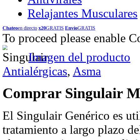
Relajantes Musculares
Chateo
en directo
x20
GRATIS
Envío
GRATIS
To proceed please enable C
Imagen del producto
Antialérgicas
,
Asma
Comprar Singulair 
El Singulair Genérico es ut
tratamiento a largo plazo d