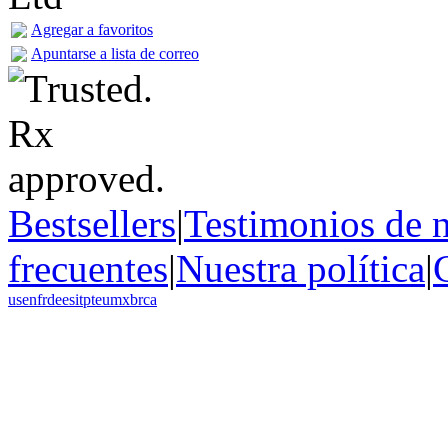
Agregar a favoritos
Apuntarse a lista de correo
Bestsellers
|
Testimonios de n
frecuentes
|
Nuestra política
|
us
en
fr
de
es
it
pt
eu
mx
br
ca