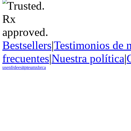
Bestsellers
|
Testimonios de n
frecuentes
|
Nuestra política
|
us
en
fr
de
es
it
pt
eu
mx
br
ca