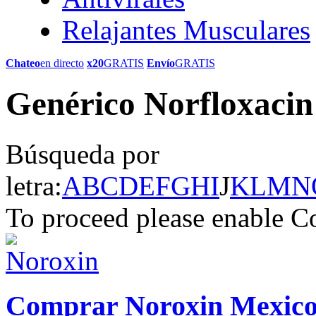
Relajantes Musculares
Chateo
en directo
x20
GRATIS
Envío
GRATIS
Genérico Norfloxacin
Búsqueda por
letra:
A
B
C
D
E
F
G
H
I
J
K
L
M
N
To proceed please enable C
Comprar Noroxin Mexic